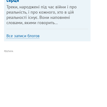
серця
Треки, народжені під час війни і про
реальність, і про кожного, хто в цій
реальності існує. Вони наповнені
словами, якими говорить…
Все записи блогов
РЕКЛАМА