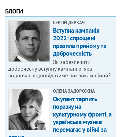
БЛОГИ
СЕРГІЙ ДЕРКАЧ
Вступна кампанія
2022: спрощені
правила прийому та
доброчесність
Як забезпечити
доброчесну вступну кампанію, яка
водночас відповідатиме викликам війни?
ОЛЕНА ЗАДОРОЖНА
Окупант терпить
поразку на
культурному фронті, а
українська музика
перемагає у війні за