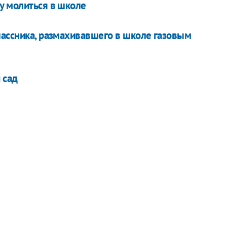
у молиться в школе
лассника, размахивавшего в школе газовым
 сад