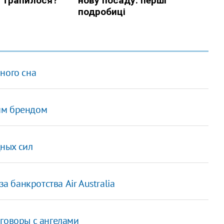
ного сна
им брендом
ных сил
а банкротства Air Australia
зговоры с ангелами