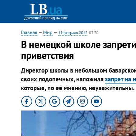
Главная
—
Мир
—
19 февраля 2012
, 03:30
В немецкой школе запрет
приветствия
Директор школы в небольшом баварском
своих подопечных, наложила
запрет на 
которые, по ее мнению, неуважительны.