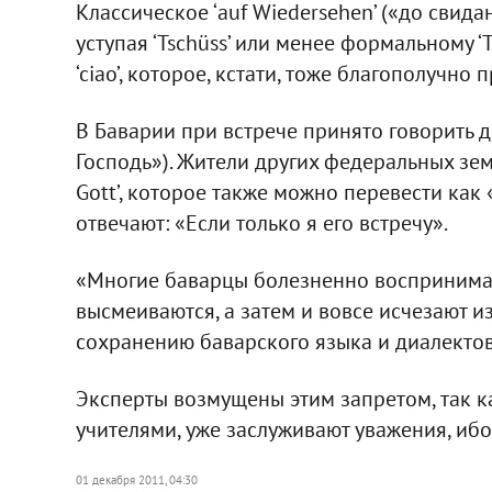
Классическое ‘auf Wiedersehen’ («до свида
уступая ‘Tschüss’ или менее формальному ‘
‘сiao’, которое, кстати, тоже благополучно
В Баварии при встрече принято говорить др
Господь»). Жители других федеральных зем
Gott’, которое также можно перевести как
отвечают: «Если только я его встречу».
«Многие баварцы болезненно воспринимают
высмеиваются, а затем и вовсе исчезают из
сохранению баварского языка и диалекто
Эксперты возмущены этим запретом, так ка
учителями, уже заслуживают уважения, ибо
01 декабря 2011, 04:30