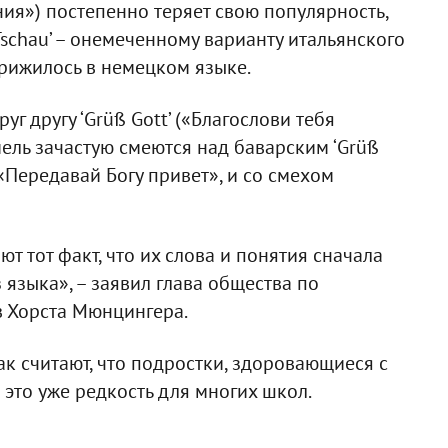
ния») постепенно теряет свою популярность,
Tschau’ – онемеченному варианту итальянского
 прижилось в немецком языке.
уг другу ‘Grüß Gott’ («Благослови тебя
ель зачастую смеются над баварским ‘Grüß
 «Передавай Богу привет», и со смехом
 тот факт, что их слова и понятия сначала
 языка», – заявил глава общества по
в Хорста Мюнцингера.
к считают, что подростки, здоровающиеся с
 это уже редкость для многих школ.