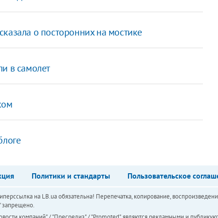
сказала о посторонних на мостике
ли в самолет
ком
блоге
кция
Политики и стандарты
Пользовательское соглаш
перссылка на LB.ua обязательна! Перепечатка, копирование, воспроизведени
а" запрещено.
вости компаний" / "Пресрелиз" / "Promoted", являются рекламными и публикуют