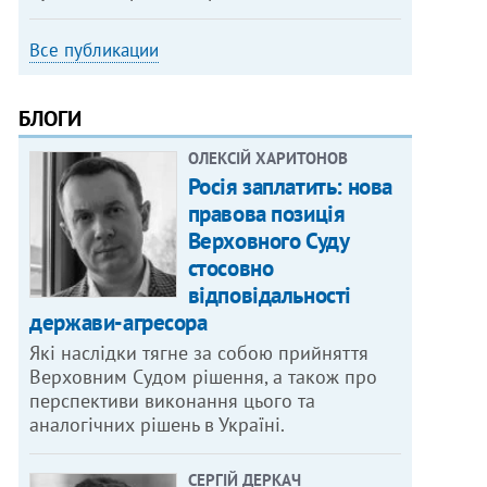
Все публикации
БЛОГИ
ОЛЕКСІЙ ХАРИТОНОВ
Росія заплатить: нова
правова позиція
Верховного Суду
стосовно
відповідальності
держави-агресора
Які наслідки тягне за собою прийняття
Верховним Судом рішення, а також про
перспективи виконання цього та
аналогічних рішень в Україні.
СЕРГІЙ ДЕРКАЧ