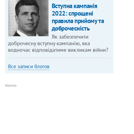
Вступна кампанія
2022: спрощені
правила прийому та
доброчесність
Як забезпечити
доброчесну вступну кампанію, яка
водночас відповідатиме викликам війни?
Все записи блогов
РЕКЛАМА