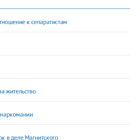
отношение к сепаратистам
на жительство
к наркомании
ок в деле Магнитского