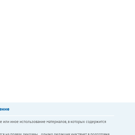
ение
е или иное использование материалов, в которых содержится
ся на правах рекламы. , однако редакция участвует в подготовке