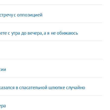
стречу с оппозицией
те с утра до вечера, а я не обижаюсь
сии
оказался в спасательной шлюпке случайно
ера