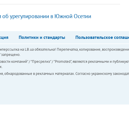
м об урегулировании в Южной Осетии
кция
Политики и стандарты
Пользовательское соглаш
перссылка на LB.ua обязательна! Перепечатка, копирование, воспроизведени
а" запрещено.
вости компаний" / "Пресрелиз" / "Promoted", являются рекламными и публикуют
х.
ия, обнародованные в рекламных материалах. Согласно украинскому законодат