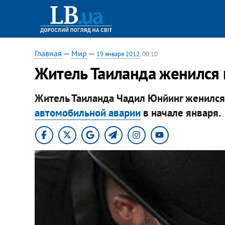
Главная
—
Мир
—
19 января 2012
, 00:10
Житель Таиланда женился 
Житель Таиланда Чадил Юнйинг женился н
автомобильной аварии
в начале января.