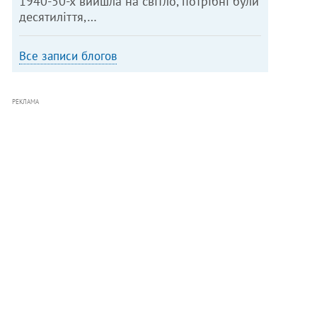
1940-50-х вийшла на світло, потрібні були
десятиліття,…
Все записи блогов
РЕКЛАМА