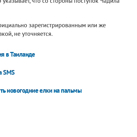
р указывает, что со стороны поступок Чадила
официально зарегистрированным или же
кой, не уточняется.
ия в Таиланде
а SMS
ть новогодние елки на пальмы