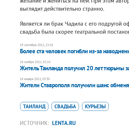
желание и жениться на ней. При этом авто
выглядит действительно странно.
Является ли брак Чадила с его подругой 
свадьба была скорее театральной постанов
19 сентября 2011, 23:10
Более ста человек погибли из-за наводнен
24 ноября 2011, 02:10
Житель Таиланда получил 20 лет тюрьмы з
18 января 2012, 03:30
Жители Ставрополя получили шанс обменя
ТАИЛАНД
СВАДЬБА
КУРЬЕЗЫ
ИСТОЧНИК:
LENTA.RU