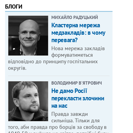
БЛОГИ
МИХАЙЛО РАДУЦЬКИЙ
Кластерна мережа
медзакладів: в чому
перевага?
Нова мережа закладів
формуватиметься
відповідно до принципу госпітальних
округів.
ВОЛОДИМИР В'ЯТРОВИЧ
Не дамо Росії
перекласти злочини
на нас
Правда завжди
сильніша. Тільки для
того, аби правда про борців за свободу в