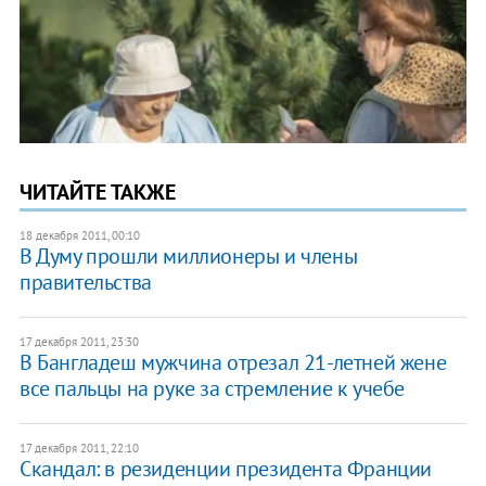
ЧИТАЙТЕ ТАКЖЕ
18 декабря 2011, 00:10
В Думу прошли миллионеры и члены
правительства
17 декабря 2011, 23:30
В Бангладеш мужчина отрезал 21-летней жене
все пальцы на руке за стремление к учебе
17 декабря 2011, 22:10
Скандал: в резиденции президента Франции