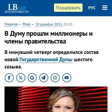
Поддержать
РУС
Главная
—
Мир
—
18 декабря 2011
, 00:10
В Думу прошли миллионеры и
члены правительства
В минувший четверг определился состав
новой
Государственной Думы
шестого
созыва.