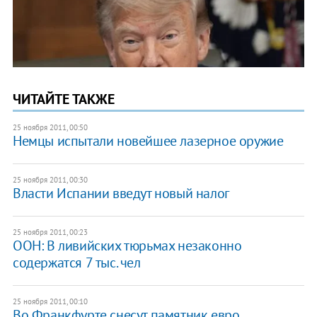
ЧИТАЙТЕ ТАКЖЕ
25 ноября 2011, 00:50
Немцы испытали новейшее лазерное оружие
25 ноября 2011, 00:30
Власти Испании введут новый налог
25 ноября 2011, 00:23
​ООН: В ливийских тюрьмах незаконно
содержатся 7 тыс. чел
25 ноября 2011, 00:10
Во Франкфурте снесут памятник евро