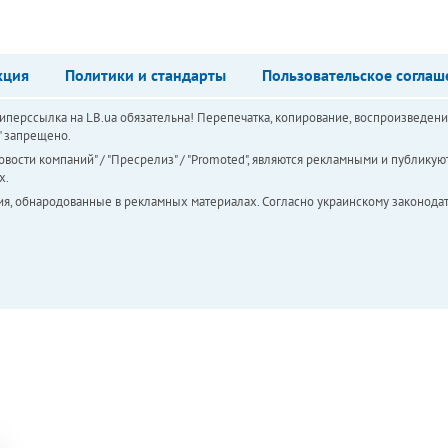
кция
Политики и стандарты
Пользовательское соглаш
перссылка на LB.ua обязательна! Перепечатка, копирование, воспроизведени
а" запрещено.
вости компаний" / "Пресрелиз" / "Promoted", являются рекламными и публикуют
х.
ия, обнародованные в рекламных материалах. Согласно украинскому законодат