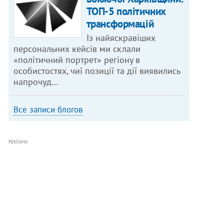
ТОП-5 політичних
трансформацій
Із найяскравіших
персональних кейсів ми склали
«політичний портрет» регіону в
особистостях, чиї позиції та дії виявились
напрочуд…
Все записи блогов
РЕКЛАМА