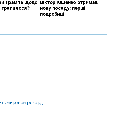
С
ить мировой рекорд