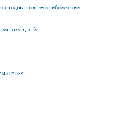
ешеходов о своем приближении
льмы для детей
поминания