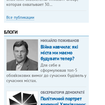
которая охватывает 30…
Все публикации
БЛОГИ
МИХАЙЛО ПОЖИВАНОВ
Війна навчила: які
міста ми маємо
будувати тепер?
Для себе я
сформулював топ-5
обов’язкових вимог до сучасних будівель у
сучасних містах.
ОБСЕРВАТОРІЯ ДЕМОКРАТІЇ
Політичний портрет
воюючої Харківщини: