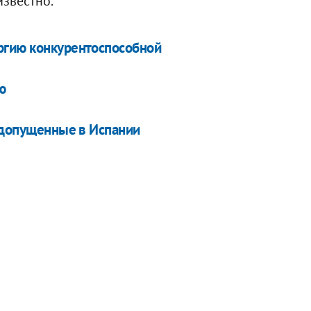
известно.
ргию конкурентоспособной
ю
, допущенные в Испании