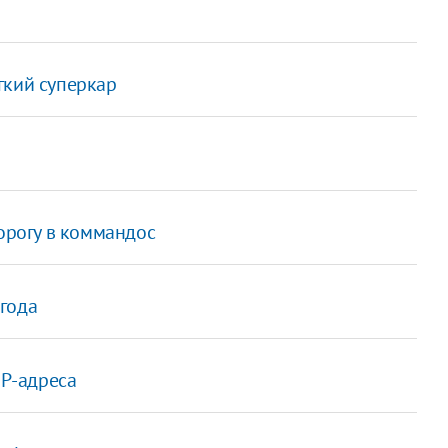
гкий суперкар
рогу в коммандос
года
IP-адреса