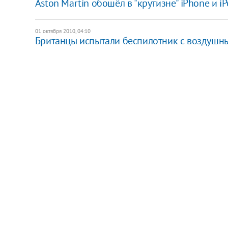
Aston Martin обошёл в "крутизне" iPhone и i
01 октября 2010, 04:10
Британцы испытали беспилотник с воздушн