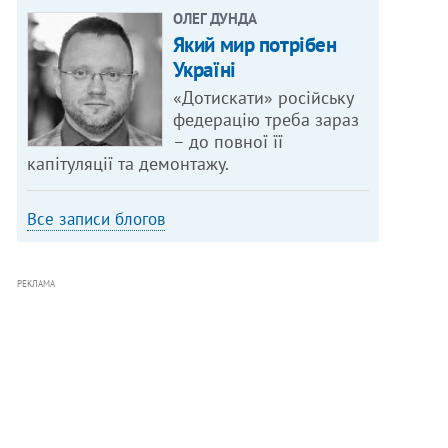
ОЛЕГ ДУНДА
Який мир потрібен
Україні
«Дотискати» російську
федерацію треба зараз
– до повної її
капітуляції та демонтажу.
Все записи блогов
РЕКЛАМА