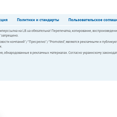
кция
Политики и стандарты
Пользовательское соглаш
перссылка на LB.ua обязательна! Перепечатка, копирование, воспроизведени
а" запрещено.
вости компаний" / "Пресрелиз" / "Promoted", являются рекламными и публикуют
х.
ия, обнародованные в рекламных материалах. Согласно украинскому законодат