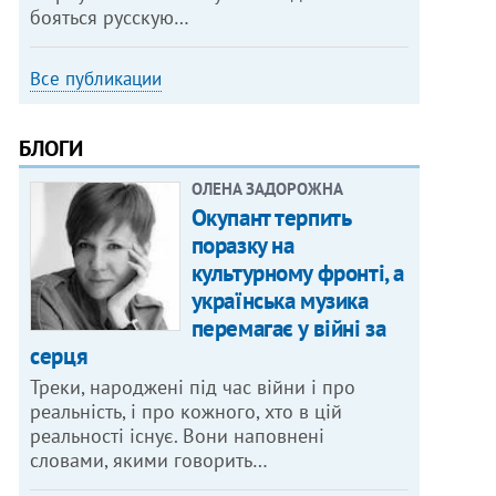
бояться русскую…
Все публикации
БЛОГИ
ОЛЕНА ЗАДОРОЖНА
Окупант терпить
поразку на
культурному фронті, а
українська музика
перемагає у війні за
серця
Треки, народжені під час війни і про
реальність, і про кожного, хто в цій
реальності існує. Вони наповнені
словами, якими говорить…