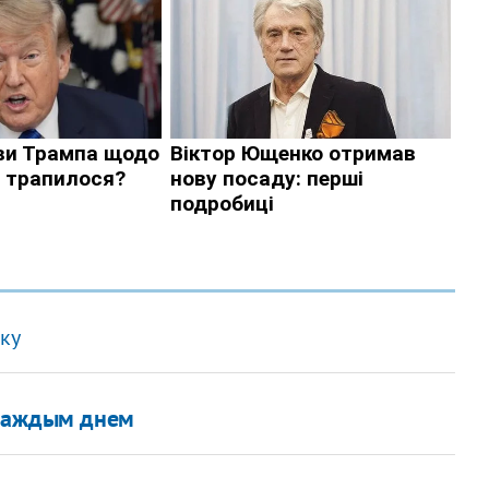
вку
 каждым днем