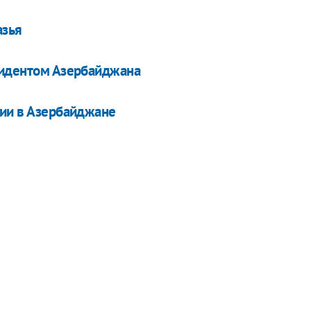
азья
зидентом Азербайджана
тии в Азербайджане