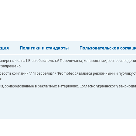
кция
Политики и стандарты
Пользовательское соглаш
перссылка на LB.ua обязательна! Перепечатка, копирование, воспроизведени
а" запрещено.
вости компаний" / "Пресрелиз" / "Promoted", являются рекламными и публикуют
х.
ия, обнародованные в рекламных материалах. Согласно украинскому законодат