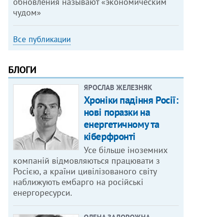
обновления называют «экономическим
чудом»
Все публикации
БЛОГИ
ЯРОСЛАВ ЖЕЛЕЗНЯК
Хроніки падіння Росії:
нові поразки на
енергетичному та
кіберфронті
Усе більше іноземних
компаній відмовляються працювати з
Росією, а країни цивілізованого світу
наближують ембарго на російські
енергоресурси.