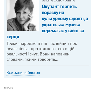
ОЛЕНА ЗАДОРОЖНА
Окупант терпить
поразку на
культурному фронті, а
українська музика
перемагає у війні за
серця
Треки, народжені під час війни і про
реальність, і про кожного, хто в цій
реальності існує. Вони наповнені
словами, якими говорить…
Все записи блогов
РЕКЛАМА