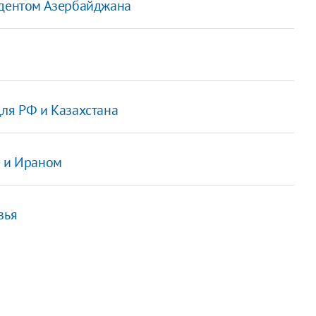
идентом Азербайджана
для РФ и Казахстана
е и Ираном
зья