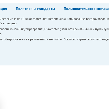
кция
Политики и стандарты
Пользовательское соглаш
перссылка на LB.ua обязательна! Перепечатка, копирование, воспроизведени
а" запрещено.
вости компаний" / "Пресрелиз" / "Promoted", являются рекламными и публикуют
х.
ия, обнародованные в рекламных материалах. Согласно украинскому законодат