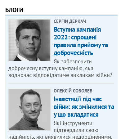
БЛОГИ
СЕРГІЙ ДЕРКАЧ
Вступна кампанія
2022: спрощені
правила прийому та
доброчесність
Як забезпечити
доброчесну вступну кампанію, яка
водночас відповідатиме викликам війни?
ОЛЕКСІЙ СОБОЛЕВ
Інвестиції під час
війни: як змінилися та
у що вкладатися
Які інструменти
підтвердили свою
надійність, які виявилися недооціненими,