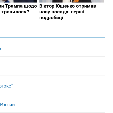
о
отоке"
 России