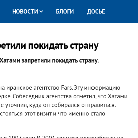
НОВОСТИ
БЛОГИ
ДОСЬЕ
ретили покидать страну
атами запретили покидать страну.
на иранское агентство Fars. Эту информацию
ке. Собеседник агентства отметил, что Хатами
е уточнил, куда он собирался отправиться.
тояться этот визит и что именно стало
в 1997 году. В 2001 году его переизбрали на