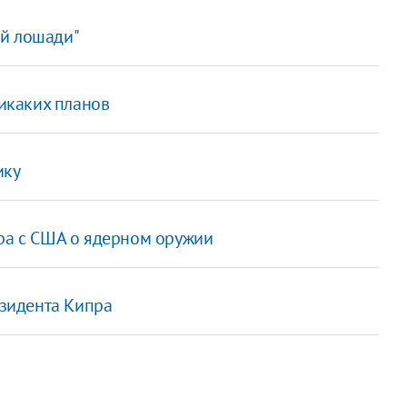
ой лошади"
никаких планов
ику
ора с США о ядерном оружии
зидента Кипра