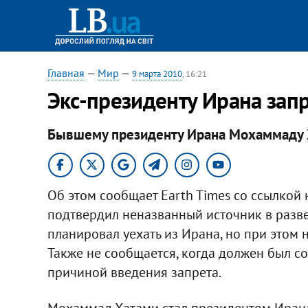
Главная
—
Мир
—
9 марта 2010
, 16:21
Экс-президенту Ирана зап
Бывшему президенту Ирана Мохаммаду Х
Об этом сообщает Earth Times со ссылкой 
подтвердил неназванный источник в развед
планировал уехать из Ирана, но при этом н
Также не сообщается, когда должен был сос
причиной введения запрета.
Мохаммад Хатами стал президентом Ирана 