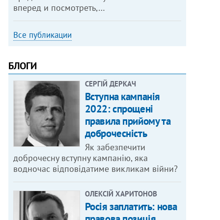
вперед и посмотреть,…
Все публикации
БЛОГИ
СЕРГІЙ ДЕРКАЧ
Вступна кампанія
2022: спрощені
правила прийому та
доброчесність
Як забезпечити
доброчесну вступну кампанію, яка
водночас відповідатиме викликам війни?
ОЛЕКСІЙ ХАРИТОНОВ
Росія заплатить: нова
правова позиція