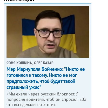
СОНЯ КОШКІНА , ОЛЕГ БАЗАР
Мэр Мариуполя Бойченко: "Никто не
готовился к такому. Никто не мог
предположить, чтоб будет такой
страшный ужас"
«Мы ехали через русский блокпост. Я
попросил водителя, чтоб он спросил: «За
что вы сделали т-а-к-о-е с