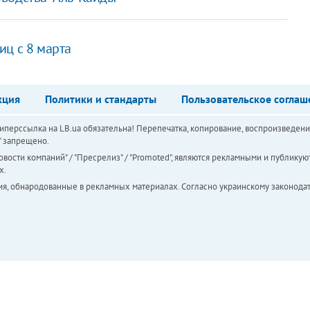
иц с 8 марта
кция
Политики и стандарты
Пользовательское соглаш
перссылка на LB.ua обязательна! Перепечатка, копирование, воспроизведени
а" запрещено.
вости компаний" / "Пресрелиз" / "Promoted", являются рекламными и публикуют
х.
ия, обнародованные в рекламных материалах. Согласно украинскому законодат