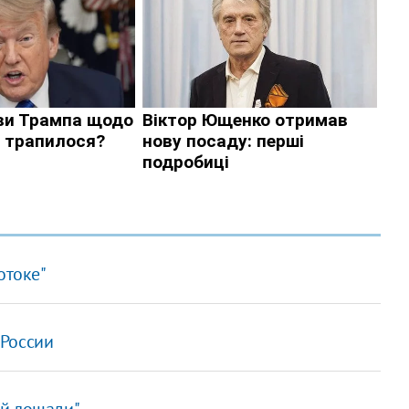
отоке"
 России
ой лошади"