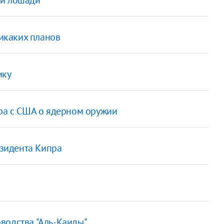
никаких планов
ику
ора с США о ядерном оружии
зидента Кипра
водства "Аль-Каиды"