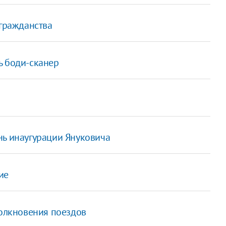
 гражданства
ь боди-сканер
нь инаугурации Януковича
ие
толкновения поездов