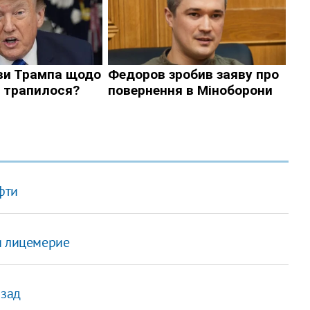
фти
и лицемерие
азад