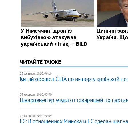
ЧИТАЙТЕ ТАКЖЕ
23 февраля 2010, 06:10
Китай обошел США по импорту арабской не
23 февраля 2010, 03:30
Шварценеггер учуял от товарищей по парти
22 февраля 2010, 20:09
ЕС: В отношениях Минска и ЕС сделан шаг н