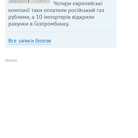
Чотири європейські
компанії таки оплатили російський газ
рублями, а 10 імпортерів відкрили
рахунки в Газпромбанку.
Все записи блогов
РЕКЛАМА