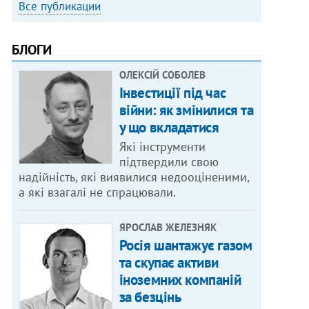
Все публикации
БЛОГИ
ОЛЕКСІЙ СОБОЛЕВ
Інвестиції під час
війни: як змінилися та
у що вкладатися
Які інструменти
підтвердили свою
надійність, які виявилися недооціненими,
а які взагалі не спрацювали.
ЯРОСЛАВ ЖЕЛЕЗНЯК
Росія шантажує газом
та скупає активи
іноземних компаній
за безцінь