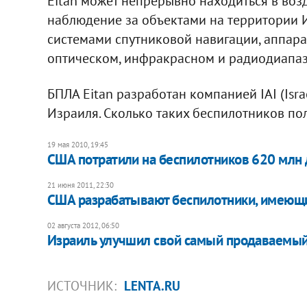
Eitan может непрерывно находиться в возд
наблюдение за объектами на территории Ир
системами спутниковой навигации, аппара
оптическом, инфракрасном и радиодиапаз
БПЛА Eitan разработан компанией IAI (Israe
Израиля. Сколько таких беспилотников пол
19 мая 2010, 19:45
США потратили на беспилотников 620 млн
21 июня 2011, 22:30
США разрабатывают беспилотники, имеющи
02 августа 2012, 06:50
Израиль улучшил свой самый продаваемый
ИСТОЧНИК:
LENTA.RU