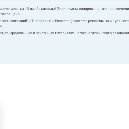
перссылка на LB.ua обязательна! Перепечатка, копирование, воспроизведени
а" запрещено.
вости компаний" / "Пресрелиз" / "Promoted", являются рекламными и публикуют
х.
ия, обнародованные в рекламных материалах. Согласно украинскому законодат