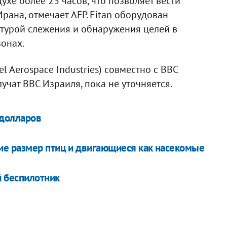
ухе более 23 часов, что позволяет вести
ана, отмечает AFP. Eitan оборудован
турой слежения и обнаружения целей в
онах.
l Aerospace Industries) совместно с ВВС
учат ВВС Израиля, пока не уточняется.
 долларов
е размер птиц и двигающиеся как насекомые
 беспилотник