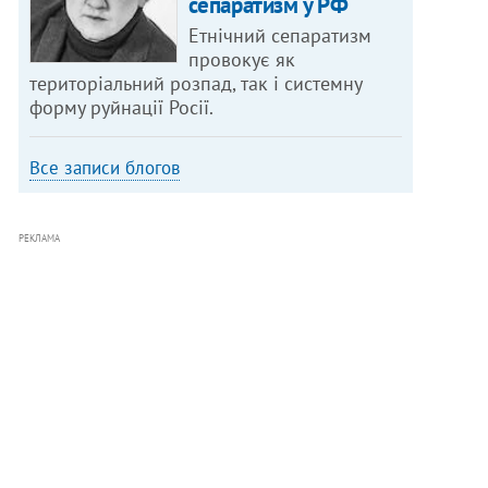
сепаратизм у РФ
Етнічний сепаратизм
провокує як
територіальний розпад, так і системну
форму руйнації Росії.
Все записи блогов
РЕКЛАМА