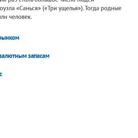
оузла «Санься» («Три ущелья»). Тогда родные
лн человек.
орынком
овалютным запасам
с