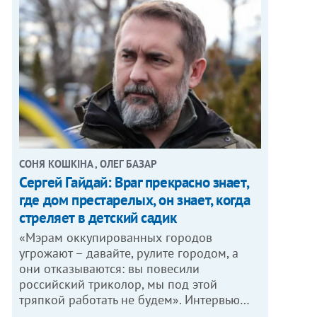
СОНЯ КОШКІНА , ОЛЕГ БАЗАР
Сергей Гайдай: Враг прекрасно знает,
где дом престарелых, он знает, когда
стреляет в детский садик
«Мэрам оккупированных городов
угрожают – давайте, рулите городом, а
они отказываются: вы повесили
российский триколор, мы под этой
тряпкой работать не будем». Интервью…