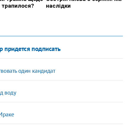
р придется подписать
твовать один кандидат
д воду
 Ираке