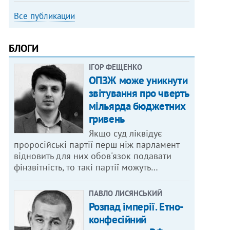
Все публикации
БЛОГИ
ІГОР ФЕЩЕНКО
ОПЗЖ може уникнути
звітування про чверть
мільярда бюджетних
гривень
Якщо суд ліквідує
проросійські партії перш ніж парламент
відновить для них обов'язок подавати
фінзвітність, то такі партії можуть…
ПАВЛО ЛИСЯНСЬКИЙ
Розпад імперії. Етно-
конфесійний