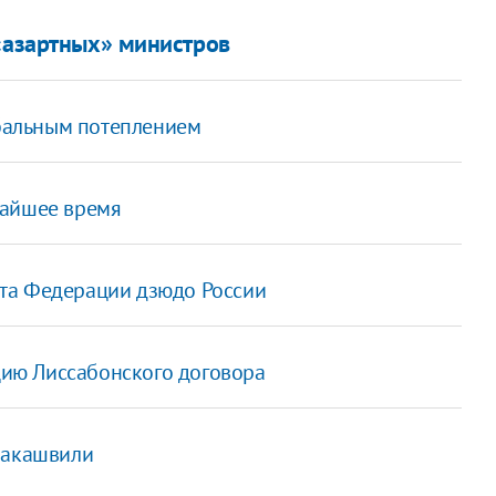
 «азартных» министров
обальным потеплением
жайшее время
та Федерации дзюдо России
ию Лиссабонского договора
аакашвили