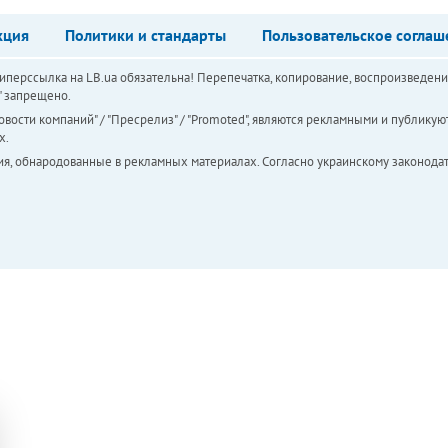
кция
Политики и стандарты
Пользовательское соглаш
перссылка на LB.ua обязательна! Перепечатка, копирование, воспроизведени
а" запрещено.
вости компаний" / "Пресрелиз" / "Promoted", являются рекламными и публикуют
х.
ия, обнародованные в рекламных материалах. Согласно украинскому законодат