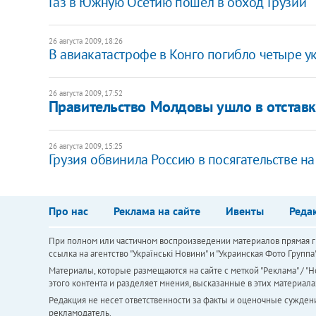
Газ в Южную Осетию пошел в обход Грузии
26 августа 2009, 18:26
В авиакатастрофе в Конго погибло четыре у
26 августа 2009, 17:52
Правительство Молдовы ушло в отставк
26 августа 2009, 15:25
Грузия обвинила Россию в посягательстве на
Про нас
Реклама на сайте
Ивенты
Реда
При полном или частичном воспроизведении материалов прямая ги
ссылка на агентство "Українськi Новини" и "Украинская Фото Групп
Материалы, которые размещаются на сайте с меткой "Реклама" / "Но
этого контента и разделяет мнения, высказанные в этих материала
Редакция не несет ответственности за факты и оценочные сужден
рекламодатель.