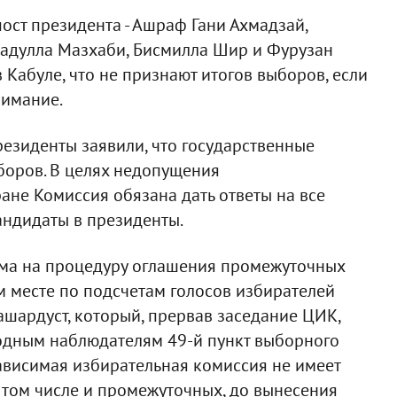
ост президента - Ашраф Гани Ахмадзай,
адулла Мазхаби, Бисмилла Шир и Фурузан
Кабуле, что не признают итогов выборов, если
нимание.
езиденты заявили, что государственные
боров. В целях недопущения
не Комиссия обязана дать ответы на все
андидаты в президенты.
ома на процедуру оглашения промежуточных
 месте по подсчетам голосов избирателей
ашардуст, который, прервав заседание ЦИК,
одным наблюдателям 49-й пункт выборного
зависимая избирательная комиссия не имеет
в том числе и промежуточных, до вынесения