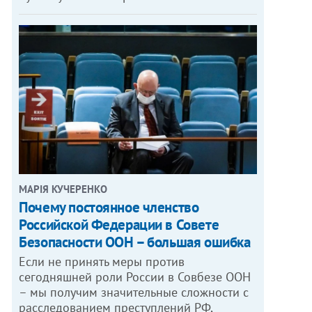
МАРІЯ КУЧЕРЕНКО
​Почему постоянное членство
Российской Федерации в Совете
Безопасности ООН – большая ошибка
Если не принять меры против
сегодняшней роли России в Совбезе ООН
– мы получим значительные сложности с
расследованием преступлений РФ,