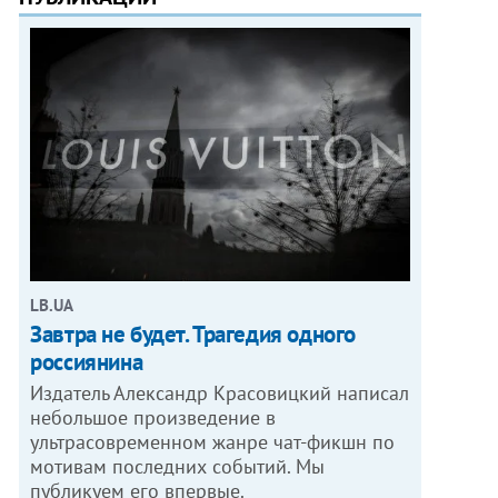
LB.UA
Завтра не будет. Трагедия одного
россиянина
Издатель Александр Красовицкий написал
небольшое произведение в
ультрасовременном жанре чат-фикшн по
мотивам последних событий. Мы
публикуем его впервые.