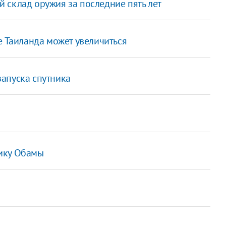
 склад оружия за последние пять лет
е Таиланда может увеличиться
апуска спутника
ику Обамы