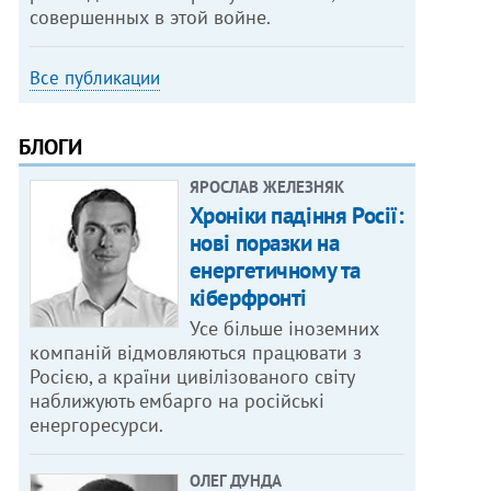
совершенных в этой войне.
Все публикации
БЛОГИ
ЯРОСЛАВ ЖЕЛЕЗНЯК
Хроніки падіння Росії:
нові поразки на
енергетичному та
кіберфронті
Усе більше іноземних
компаній відмовляються працювати з
Росією, а країни цивілізованого світу
наближують ембарго на російські
енергоресурси.
ОЛЕГ ДУНДА