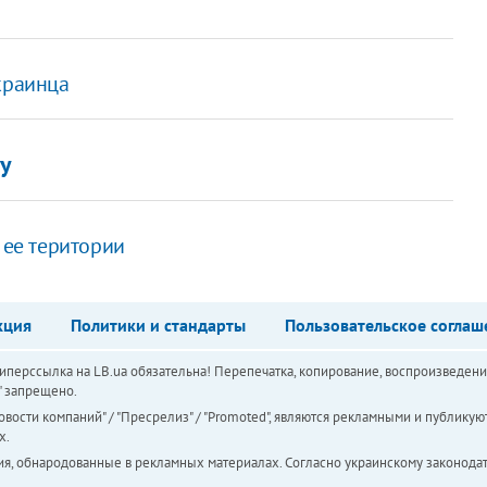
краинца
у
 ее територии
кция
Политики и стандарты
Пользовательское соглаш
перссылка на LB.ua обязательна! Перепечатка, копирование, воспроизведени
а" запрещено.
вости компаний" / "Пресрелиз" / "Promoted", являются рекламными и публикуют
х.
ия, обнародованные в рекламных материалах. Согласно украинскому законодат