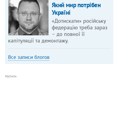
Який мир потрібен
Україні
«Дотискати» російську
федерацію треба зараз
– до повної її
капітуляції та демонтажу.
Все записи блогов
РЕКЛАМА