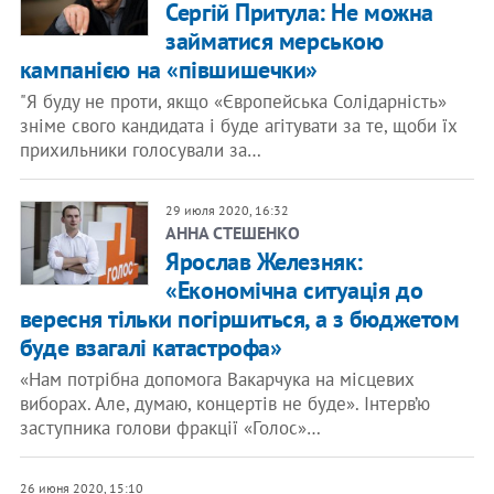
Сергій Притула: Не можна
займатися мерською
кампанією на «півшишечки»
"Я буду не проти, якщо «Європейська Солідарність»
зніме свого кандидата і буде агітувати за те, щоби їх
прихильники голосували за…
29 июля 2020, 16:32
АННА СТЕШЕНКО
Ярослав Железняк:
«Економічна ситуація до
вересня тільки погіршиться, а з бюджетом
буде взагалі катастрофа»
«Нам потрібна допомога Вакарчука на місцевих
виборах. Але, думаю, концертів не буде». Інтерв’ю
заступника голови фракції «Голос»…
26 июня 2020, 15:10