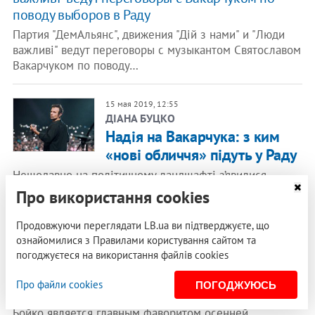
поводу выборов в Раду
Партия "ДемАльянс", движения "Дій з нами" и "Люди
важливі" ведут переговоры с музыкантом Святославом
Вакарчуком по поводу…
15 мая 2019, 12:55
ДІАНА БУЦКО
Надія на Вакарчука: з ким
«нові обличчя» підуть у Раду
Нещодавно на політичному ландшафті з’явилися
суспільно-політичні рухи «Дій з нами», «Люди
Про використання cookies
важливі». На парламентські вибори…
Продовжуючи переглядати LB.ua ви підтверджуєте, що
ознайомилися з Правилами користування сайтом та
26 апреля 2019, 08:30
погоджуєтеся на використання файлів cookies
СОНЯ КОШКІНА
Страна четырех революций
Про файли cookies
ПОГОДЖУЮСЬ
По состоянию на сегодня Юрий
Бойко является главным фаворитом осенней