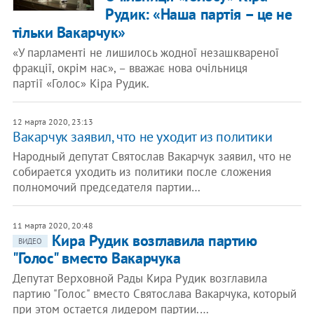
Рудик: «Наша партія – це не
тільки Вакарчук»
«У парламенті не лишилось жодної незашквареної
фракції, окрім нас», – вважає нова очільниця
партії «Голос» Кіра Рудик.
12 марта 2020, 23:13
Вакарчук заявил, что не уходит из политики
Народный депутат Святослав Вакарчук заявил, что не
собирается уходить из политики после сложения
полномочий председателя партии…
11 марта 2020, 20:48
Кира Рудик возглавила партию
ВИДЕО
"Голос" вместо Вакарчука
Депутат Верховной Рады Кира Рудик возглавила
партию "Голос" вместо Святослава Вакарчука, который
при этом остается лидером партии.…