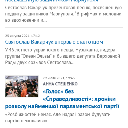
Святослав Вакарчук презентовал песню, посвященную
подвигу защитников Мариуполя. “В рифмах и мелодии,
во вдохновении и…
25 августа 2021, 17:12
Святослав Вакарчук впервые стал отцом
У 46-летнего украинского певца, музыканта, лидера
группы "Океан Эльзы" и бывшего депутата Верховной
Рады двух созывов Святослава…
29 июля 2021, 19:43
АННА СТЕШЕНКО
«Голос» без
«Справедливості»: хроніки
розколу найменшої парламентської партії
«Розбіжностей немає. Але надалі разом будувати
партію неможливо».