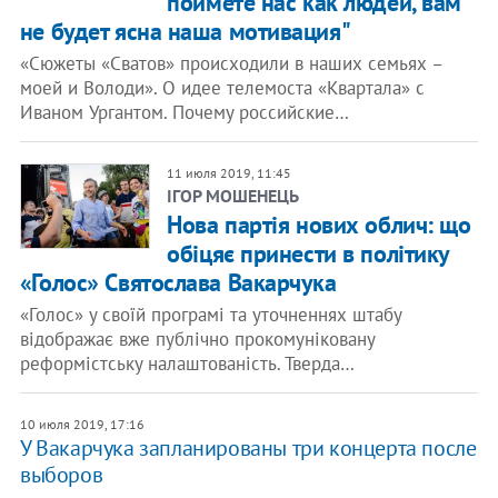
поймете нас как людей, вам
не будет ясна наша мотивация"
«Сюжеты «Сватов» происходили в наших семьях –
моей и Володи». О идее телемоста «Квартала» с
Иваном Ургантом. Почему российские…
11 июля 2019, 11:45
ІГОР МОШЕНЕЦЬ
Нова партія нових облич: що
обіцяє принести в політику
«Голос» Святослава Вакарчука
«Голос» у своїй програмі та уточненнях штабу
відображає вже публічно прокомуніковану
реформістську налаштованість. Тверда…
10 июля 2019, 17:16
У Вакарчука запланированы три концерта после
выборов