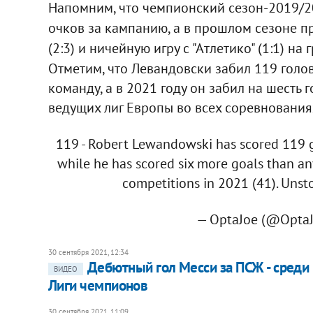
Напомним, что чемпионский сезон-2019/2
очков за кампанию, а в прошлом сезоне 
(2:3) и ничейную игру с "Атлетико" (1:1) н
Отметим, что Левандовски забил 119 голо
команду, а в 2021 году он забил на шесть 
ведущих лиг Европы во всех соревнованиях
119 - Robert Lewandowski has scored 119 g
while he has scored six more goals than any
competitions in 2021 (41). Unst
— OptaJoe (@Opta
30 сентября 2021, 12:34
Дебютный гол Месси за ПСЖ - среди 
ВИДЕО
Лиги чемпионов
30 сентября 2021, 11:09