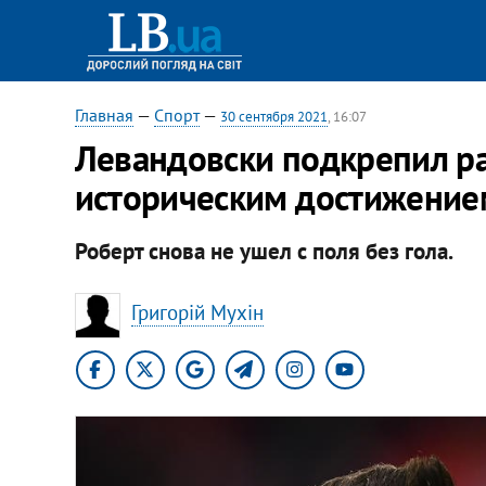
Главная
—
Спорт
—
30 сентября 2021
, 16:07
Левандовски подкрепил ра
историческим достижение
Роберт снова не ушел с поля без гола.
Григорій Мухін