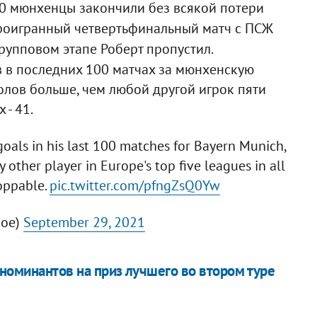
0 мюнхенцы закончили без всякой потери
проигранный четвертьфинальный матч с ПСЖ
а групповом этапе Роберт пропустил.
в в последних 100 матчах за мюнхенскую
голов больше, чем любой другой игрок пяти
 - 41.
oals in his last 100 matches for Bayern Munich,
 other player in Europe's top five leagues in all
oppable.
pic.twitter.com/pfngZsQ0Yw
Joe)
September 29, 2021
номинантов на приз лучшего во втором туре