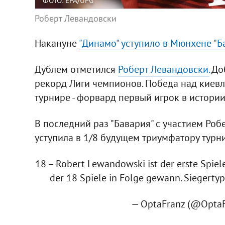
ФОТО: EPA/UPG
Роберт Левандовски
Накануне
"Динамо" уступило в Мюнхене "Б
Дублем отметился
Роберт Левандовски.
Доб
рекорд Лиги чемпионов. Победа над киевл
турнире - форвард первый игрок в истории
В последний раз "Бавария" с участием Роб
уступила в 1/8 будущем триумфатору турнир
18 – Robert Lewandowski ist der erste Spie
der 18 Spiele in Folge gewann. Siegertyp
— OptaFranz (@Opta