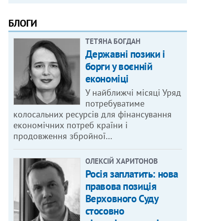
БЛОГИ
ТЕТЯНА БОГДАН
Державні позики і
борги у воєнній
економіці
У найближчі місяці Уряд
потребуватиме
колосальних ресурсів для фінансування
економічних потреб країни і
продовження збройної…
ОЛЕКСІЙ ХАРИТОНОВ
Росія заплатить: нова
правова позиція
Верховного Суду
стосовно