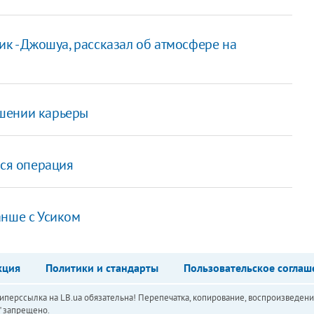
ик - Джошуа, рассказал об атмосфере на
шении карьеры
тся операция
анше с Усиком
кция
Политики и стандарты
Пользовательское соглаш
перссылка на LB.ua обязательна! Перепечатка, копирование, воспроизведени
а" запрещено.