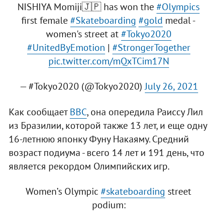
NISHIYA Momiji🇯🇵 has won the
#Olympics
first female
#Skateboarding
#gold
medal -
women's street at
#Tokyo2020
#UnitedByEmotion
|
#StrongerTogether
pic.twitter.com/mQxTCim17N
— #Tokyo2020 (@Tokyo2020)
July 26, 2021
Как сообщает
BBC
, она опередила Раиссу Лил
из Бразилии, которой также 13 лет, и еще одну
16-летнюю японку Фуну Накаяму. Средний
возраст подиума - всего 14 лет и 191 день, что
является рекордом Олимпийских игр.
Women’s Olympic
#skateboarding
street
podium: