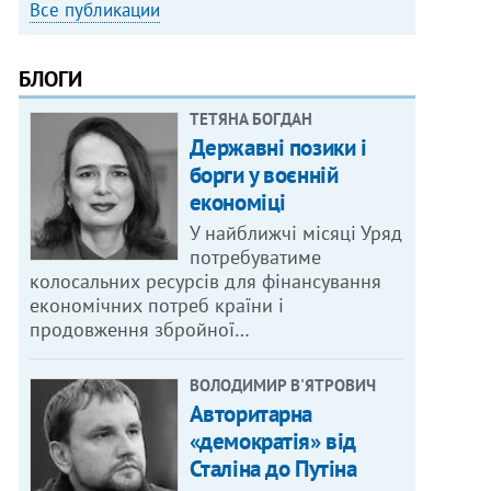
Все публикации
БЛОГИ
ТЕТЯНА БОГДАН
Державні позики і
борги у воєнній
економіці
У найближчі місяці Уряд
потребуватиме
колосальних ресурсів для фінансування
економічних потреб країни і
продовження збройної…
ВОЛОДИМИР В'ЯТРОВИЧ
Авторитарна
«демократія» від
Сталіна до Путіна