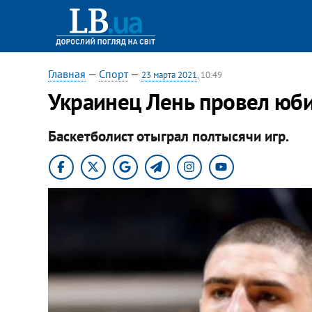
Главная
—
Спорт
—
23 марта 2021
, 10:49
Украинец Лень провел юб
Баскетболист отыграл полтысячи игр.