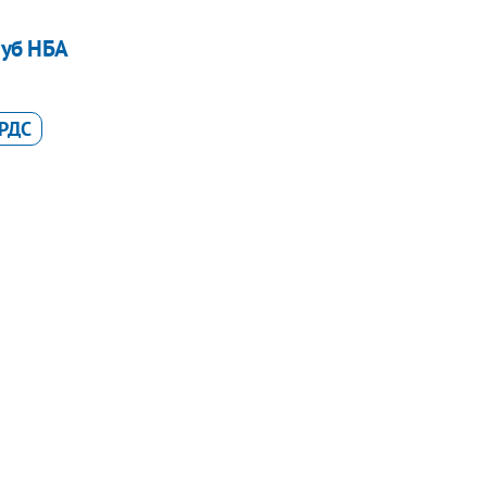
луб НБА
РДС