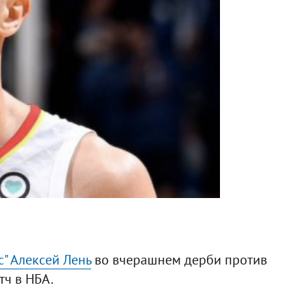
" Алексей Лень
во вчерашнем дерби против
тч в НБА.