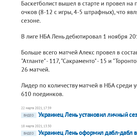
Баскетболист вышел в старте и провел на п
очков (8-12 с игры, 4-5 штрафных), что яв
сезоне.
В лиге НБА Лень дебютировал 1 ноября 201
Больше всего матчей Алекс провел в состав
"Атланте" - 117, "Сакраменто" - 15 и "Торо
26 матчей.
Лидер по количеству матчей в НБА среди ук
610 поединков.
22 марта 2021, 17:39
Украинец Лень установил личный се
ВИДЕО
18 марта 2021, 13:30
Украинец Лень оформил дабл-дабл 
ВИДЕО