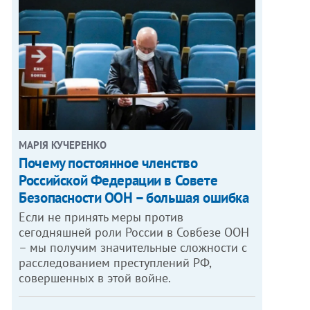
МАРІЯ КУЧЕРЕНКО
​Почему постоянное членство
Российской Федерации в Совете
Безопасности ООН – большая ошибка
Если не принять меры против
сегодняшней роли России в Совбезе ООН
– мы получим значительные сложности с
расследованием преступлений РФ,
совершенных в этой войне.