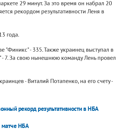
аркете 29 минут. За это время он набрал 20
ляется рекордом результативности Леня в
3 года.
е "Финикс" - 335. Также украинец выступал в
нто" - 7. За свою нынешнюю команду Лень провел
раинцев - Виталий Потапенко, на его счету -
зонный рекорд результативности в НБА
в матче НБА