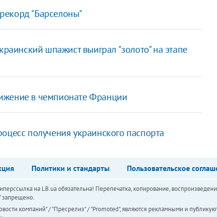
рекорд "Барселоны"
краинский шпажист выиграл "золото" на этапе
тижение в чемпионате Франции
роцесс получения украинского паспорта
кция
Политики и стандарты
Пользовательское соглаш
перссылка на LB.ua обязательна! Перепечатка, копирование, воспроизведени
а" запрещено.
вости компаний" / "Пресрелиз" / "Promoted", являются рекламными и публикуют