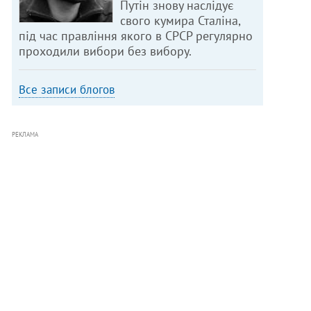
Путін знову наслідує
свого кумира Сталіна,
під час правління якого в СРСР регулярно
проходили вибори без вибору.
Все записи блогов
РЕКЛАМА