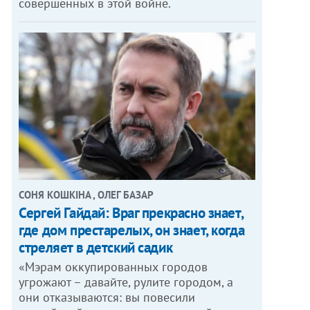
совершенных в этой войне.
СОНЯ КОШКІНА , ОЛЕГ БАЗАР
Сергей Гайдай: Враг прекрасно знает,
где дом престарелых, он знает, когда
стреляет в детский садик
«Мэрам оккупированных городов
угрожают – давайте, рулите городом, а
они отказываются: вы повесили