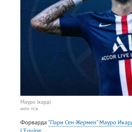
Мауро Ікарді
ФОТО: ПСЖ
Форварда
"Пари Сен-Жермен" Мауро Икар
L'Equipe.