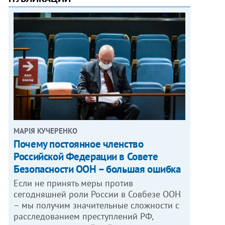
МАРІЯ КУЧЕРЕНКО
​Почему постоянное членство
Российской Федерации в Совете
Безопасности ООН – большая ошибка
Если не принять меры против
сегодняшней роли России в Совбезе ООН
– мы получим значительные сложности с
расследованием преступлений РФ,