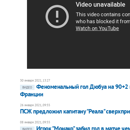
30 января 2021, 13:27
Феноменальный гол Дюбуа на 90+2 
ВИДЕО
Франции
26 января 2021, 09:55
ПСЖ предложил капитану "Реала" сверхпр
08 января 2021, 09:55
Игрок "Монако" забил гол в матче ч
ВИДЕО