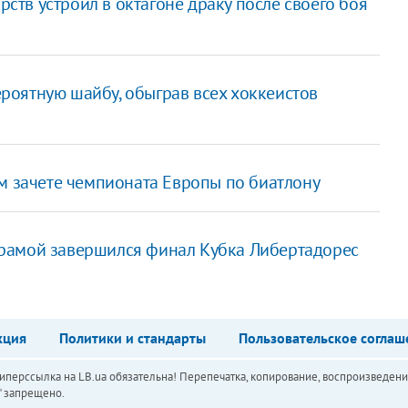
тв устроил в октагоне драку после своего боя
роятную шайбу, обыграв всех хоккеистов
м зачете чемпионата Европы по биатлону
драмой завершился финал Кубка Либертадорес
кция
Политики и стандарты
Пользовательское соглаш
перссылка на LB.ua обязательна! Перепечатка, копирование, воспроизведени
а" запрещено.