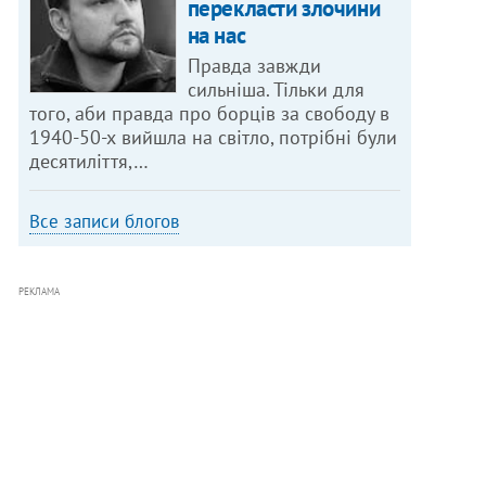
перекласти злочини
на нас
Правда завжди
сильніша. Тільки для
того, аби правда про борців за свободу в
1940-50-х вийшла на світло, потрібні були
десятиліття,…
Все записи блогов
РЕКЛАМА