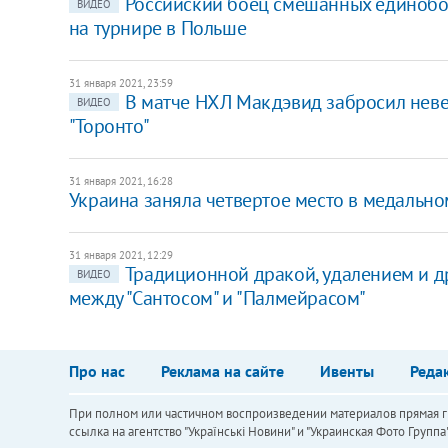
Российский боец смешанных единоборс
ВИДЕО
на турнире в Польше
31 января 2021, 23:59
В матче НХЛ Макдэвид забросил неве
ВИДЕО
"Торонто"
31 января 2021, 16:28
Украина заняла четвертое место в медально
31 января 2021, 12:29
Традиционной дракой, удалением и 
ВИДЕО
между "Сантосом" и "Палмейрасом"
Про нас
Реклама на сайте
Ивенты
Реда
При полном или частичном воспроизведении материалов прямая ги
ссылка на агентство "Українськi Новини" и "Украинская Фото Групп