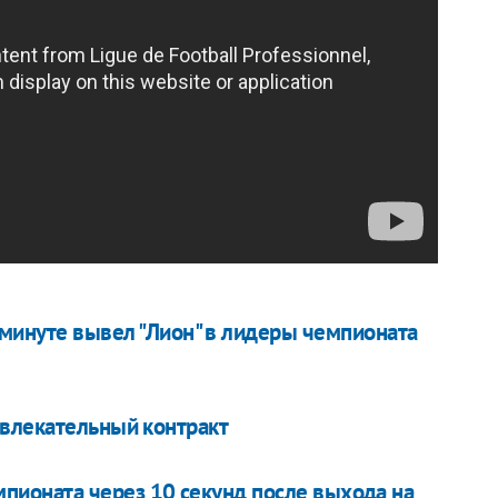
минуте вывел "Лион" в лидеры чемпионата
ивлекательный контракт
емпионата через 10 секунд после выхода на