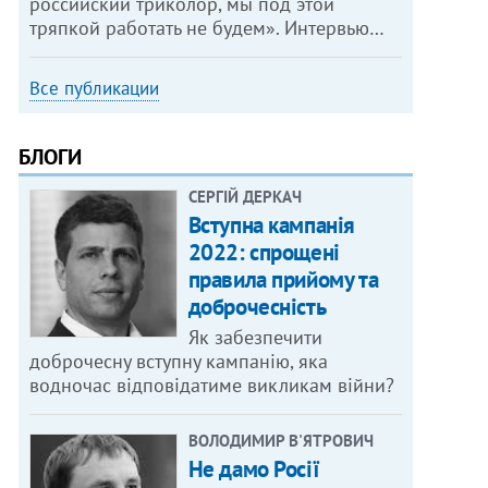
российский триколор, мы под этой
тряпкой работать не будем». Интервью…
Все публикации
БЛОГИ
СЕРГІЙ ДЕРКАЧ
Вступна кампанія
2022: спрощені
правила прийому та
доброчесність
Як забезпечити
доброчесну вступну кампанію, яка
водночас відповідатиме викликам війни?
ВОЛОДИМИР В'ЯТРОВИЧ
Не дамо Росії