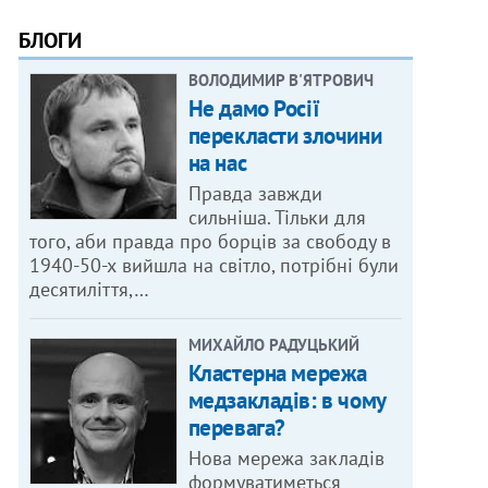
БЛОГИ
ВОЛОДИМИР В'ЯТРОВИЧ
Не дамо Росії
перекласти злочини
на нас
Правда завжди
сильніша. Тільки для
того, аби правда про борців за свободу в
1940-50-х вийшла на світло, потрібні були
десятиліття,…
МИХАЙЛО РАДУЦЬКИЙ
Кластерна мережа
медзакладів: в чому
перевага?
Нова мережа закладів
формуватиметься