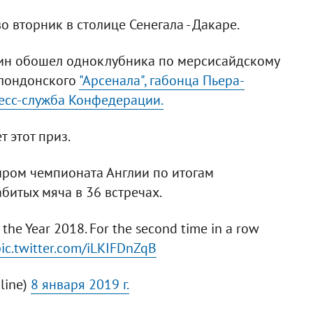
 вторник в cтолице Сенегала - Дакаре.
янин обошел одноклубника по мерсисайдскому
 лондонского
"Арсенала", габонца Пьера-
есс-служба Конфедерации.
 этот приз.
ром чемпионата Англии по итогам
абитых мяча в 36 встречах.
 the Year 2018. For the second time in a row
pic.twitter.com/iLKIFDnZqB
line)
8 января 2019 г.