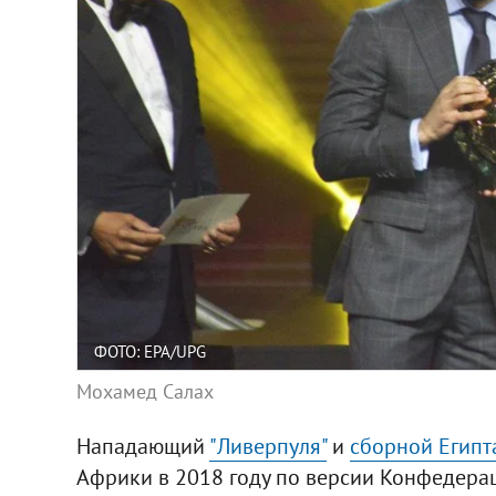
ФОТО: EPA/UPG
Мохамед Салах
Нападающий
"Ливерпуля"
и
сборной Египт
Африки в 2018 году по версии Конфедера