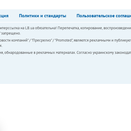
кция
Политики и стандарты
Пользовательское соглаш
перссылка на LB.ua обязательна! Перепечатка, копирование, воспроизведени
а" запрещено.
вости компаний" / "Пресрелиз" / "Promoted", являются рекламными и публикуют
х.
ия, обнародованные в рекламных материалах. Согласно украинскому законодат