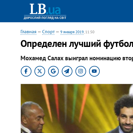
Главная
—
Спорт
—
9 января 2019
, 11:50
Определен лучший футбол
Мохамед Салах выиграл номинацию втор