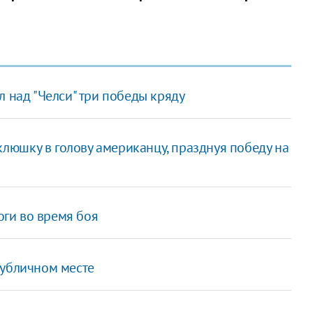
л над "Челси" три победы кряду
люшку в голову американцу, празднуя победу на
ги во время боя
публичном месте