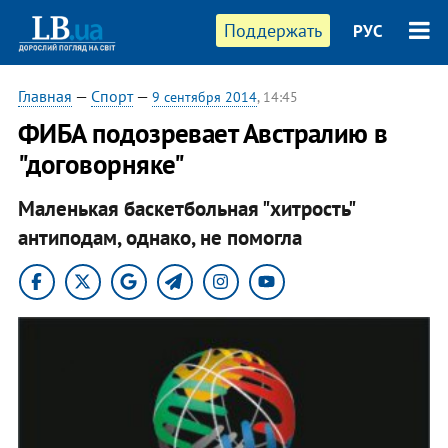
Поддержать
РУС
Главная
—
Спорт
—
9 сентября 2014
, 14:45
ФИБА подозревает Австралию в
"договорняке"
Маленькая баскетбольная "хитрость"
антиподам, однако, не помогла