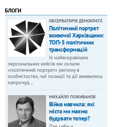
БЛОГИ
ОБСЕРВАТОРІЯ ДЕМОКРАТІЇ
Політичний портрет
воюючої Харківщини:
ТОП-5 політичних
трансформацій
Із найяскравіших
персональних кейсів ми склали
«політичний портрет» регіону в
особистостях, чиї позиції та дії виявились
напрочуд…
МИХАЙЛО ПОЖИВАНОВ
Війна навчила: які
міста ми маємо
будувати тепер?
Для себе я