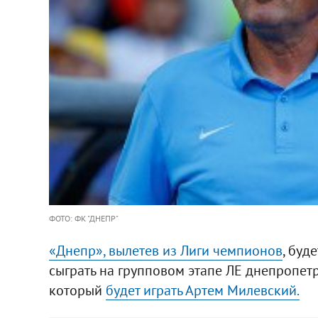
ФОТО: ФК "ДНЕПР"
«Днепр», вылетев из Лиги чемпионов
, буд
сыграть на групповом этапе ЛЕ днепропет
который
будет играть Артем Милевский.