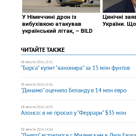
ЧИТАЙТЕ ТАКЖЕ
08 августа 2014, 15:51
"Барса" купит "канонира" за 15 млн фунтов
08 августа 2014, 15:41
"Динамо" оценило Беланду в 14 млн евро
08 августа 2014, 14:55
Алонсо: я не просил у "Феррари" $35 млн
08 августа 2014, 14:24
"Днепр" встретится с Милевским в Лиге Евр