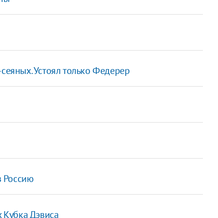
-сеяных. Устоял только Федерер
в Россию
х Кубка Дэвиса