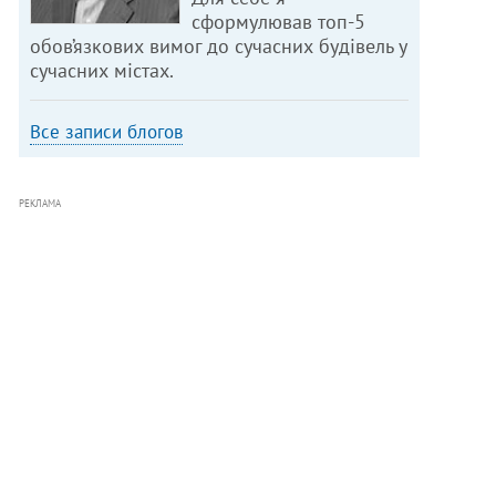
сформулював топ-5
обов’язкових вимог до сучасних будівель у
сучасних містах.
Все записи блогов
РЕКЛАМА