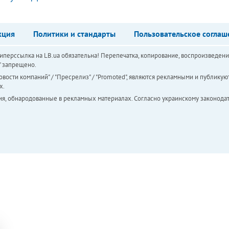
кция
Политики и стандарты
Пользовательское соглаш
перссылка на LB.ua обязательна! Перепечатка, копирование, воспроизведени
а" запрещено.
вости компаний" / "Пресрелиз" / "Promoted", являются рекламными и публикуют
х.
ия, обнародованные в рекламных материалах. Согласно украинскому законодат