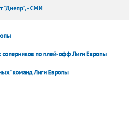
 "Днепр", - СМИ
ропы
их соперников по плей-офф Лиги Европы
нных" команд Лиги Европы