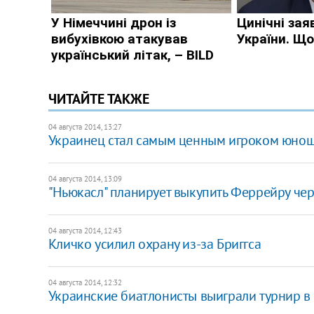
ЧИТАЙТЕ ТАКЖЕ
04 августа 2014, 13:27
Украинец стал самым ценным игроком юнош
04 августа 2014, 13:09
"Ньюкасл" планирует выкупить Феррейру чер
04 августа 2014, 12:43
Кличко усилил охрану из-за Бриггса
04 августа 2014, 12:32
Украинские биатлонисты выиграли турнир в