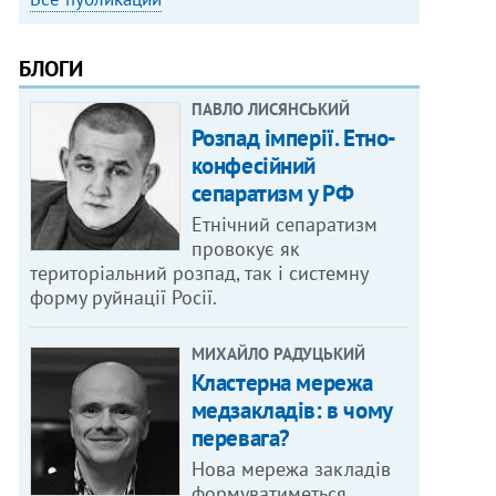
БЛОГИ
ПАВЛО ЛИСЯНСЬКИЙ
Розпад імперії. Етно-
конфесійний
сепаратизм у РФ
Етнічний сепаратизм
провокує як
територіальний розпад, так і системну
форму руйнації Росії.
МИХАЙЛО РАДУЦЬКИЙ
Кластерна мережа
медзакладів: в чому
перевага?
Нова мережа закладів
формуватиметься