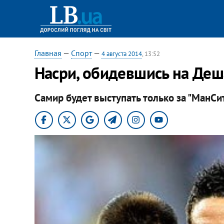
Главная
—
Спорт
—
4 августа 2014
, 13:52
Насри, обидевшись на Деш
Самир будет выступать только за "МанСи