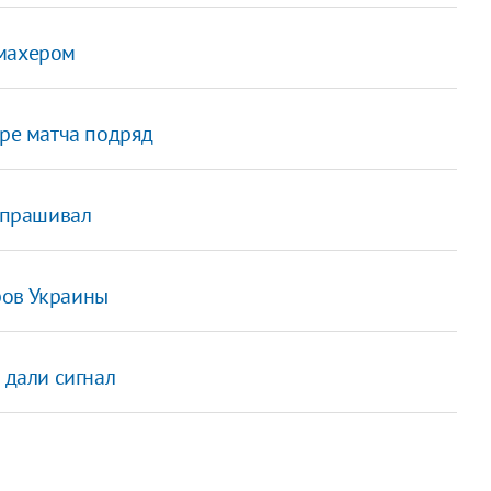
умахером
ыре матча подряд
 спрашивал
ров Украины
 дали сигнал