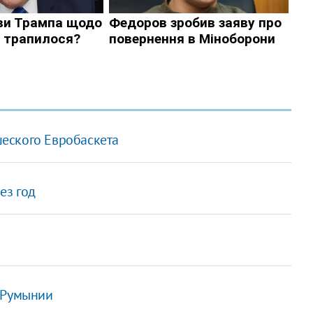
еского Евробаскета
ез год
 Румынии