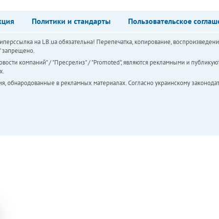
кция
Политики и стандарты
Пользовательское соглаш
перссылка на LB.ua обязательна! Перепечатка, копирование, воспроизведени
а" запрещено.
вости компаний" / "Пресрелиз" / "Promoted", являются рекламными и публикуют
х.
ия, обнародованные в рекламных материалах. Согласно украинскому законодат