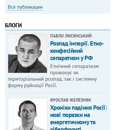
Все публикации
БЛОГИ
ПАВЛО ЛИСЯНСЬКИЙ
Розпад імперії. Етно-
конфесійний
сепаратизм у РФ
Етнічний сепаратизм
провокує як
територіальний розпад, так і системну
форму руйнації Росії.
ЯРОСЛАВ ЖЕЛЕЗНЯК
Хроніки падіння Росії:
нові поразки на
енергетичному та
кіберфронті