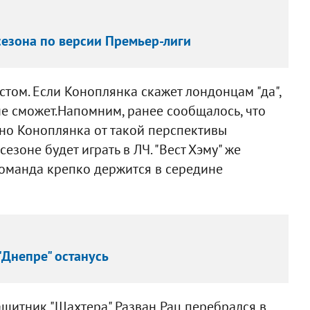
езона по версии Премьер-лиги
том. Если Коноплянка скажет лондонцам "да",
не сможет.Напомним, ранее сообщалось, что
 но Коноплянка от такой перспективы
сезоне будет играть в ЛЧ. "Вест Хэму" же
Команда крепко держится в середине
"Днепре" останусь
ащитник "Шахтера" Разван Рац перебрался в