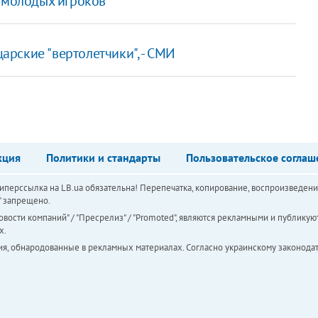
ы молодых игроков
рские "вертолетчики", - СМИ
кция
Политики и стандарты
Пользовательское соглаш
перссылка на LB.ua обязательна! Перепечатка, копирование, воспроизведени
а" запрещено.
вости компаний" / "Пресрелиз" / "Promoted", являются рекламными и публикуют
х.
ия, обнародованные в рекламных материалах. Согласно украинскому законодат