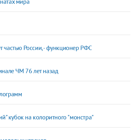
натах мира
 частью России, - функционер РФС
инале ЧМ 76 лет назад
илограмм
ий" кубок на колоритного "монстра"