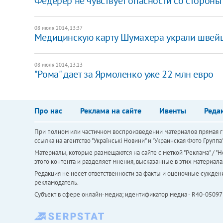
Федерер не чувствует опасности со сторон
08 июля 2014, 13:37
Медицинскую карту Шумахера украли швейца
08 июля 2014, 13:13
"Рома" дает за Ярмоленко уже 22 млн евро
Про нас
Реклама на сайте
Ивенты
Реда
При полном или частичном воспроизведении материалов прямая ги
ссылка на агентство "Українськi Новини" и "Украинская Фото Групп
Материалы, которые размещаются на сайте с меткой "Реклама" / "Но
этого контента и разделяет мнения, высказанные в этих материала
Редакция не несет ответственности за факты и оценочные сужден
рекламодатель.
Субъект в сфере онлайн-медиа; идентификатор медиа - R40-05097