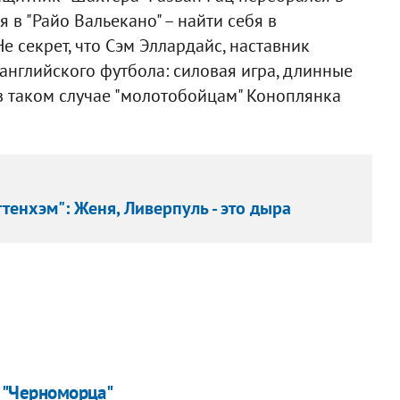
я в "Райо Вальекано" – найти себя в
е секрет, что Сэм Эллардайс, наставник
английского футбола: силовая игра, длинные
в таком случае "молотобойцам" Коноплянка
тенхэм": Женя, Ливерпуль - это дыра
з "Черноморца"