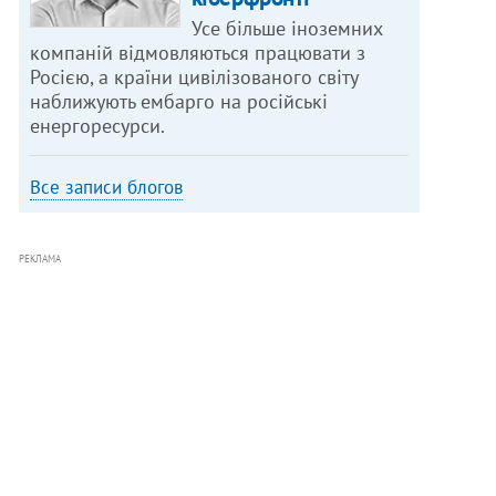
Усе більше іноземних
компаній відмовляються працювати з
Росією, а країни цивілізованого світу
наближують ембарго на російські
енергоресурси.
Все записи блогов
РЕКЛАМА