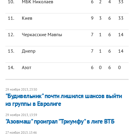
10.
МБК Николаев
6
2
4
33
11.
Киев
9
3
6
33
12.
Черкасские Мавпы
7
1
6
14
13.
Днепр
7
1
6
14
14.
Азот
6
0
6
0
29 ноября 2013, 23:50
"Будивельник" почти лишился шансов выйти
из группы в Евролиге
29 ноября 2013, 13:59
"Азовмаш" проиграл "Триумфу" в лиге ВТБ
27 ноября 2013, 15:46