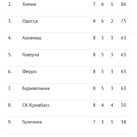
2.
Химик
7
6
1
86
3.
Одесса
8
6
2
75
4.
Азовмаш
8
5
3
63
5.
Говерла
8
5
3
63
6.
Ферро
8
5
3
63
7.
Будивельник
8
5
3
63
8.
СК Кривбасс
8
4
4
50
9.
Галичина
7
3
5
38