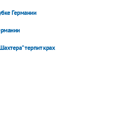
убке Германии
ермании
"Шахтера" терпит крах