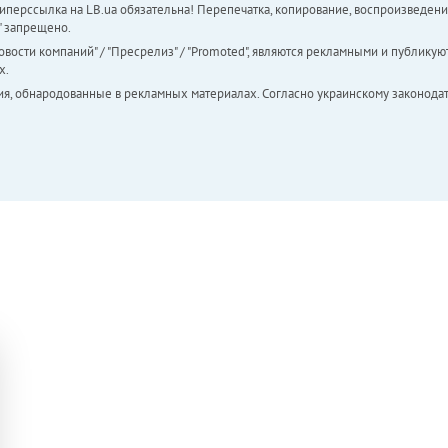
перссылка на LB.ua обязательна! Перепечатка, копирование, воспроизведени
а" запрещено.
вости компаний" / "Пресрелиз" / "Promoted", являются рекламными и публикуют
х.
ия, обнародованные в рекламных материалах. Согласно украинскому законодат