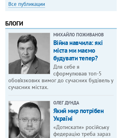
Все публикации
БЛОГИ
МИХАЙЛО ПОЖИВАНОВ
Війна навчила: які
міста ми маємо
будувати тепер?
Для себе я
сформулював топ-5
обов’язкових вимог до сучасних будівель у
сучасних містах.
ОЛЕГ ДУНДА
Який мир потрібен
Україні
«Дотискати» російську
федерацію треба зараз