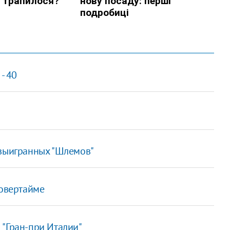
- 40
 выигранных "Шлемов"
 овертайме
 "Гран-при Италии"