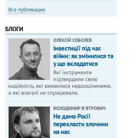
Все публикации
БЛОГИ
ОЛЕКСІЙ СОБОЛЕВ
Інвестиції під час
війни: як змінилися та
у що вкладатися
Які інструменти
підтвердили свою
надійність, які виявилися недооціненими,
а які взагалі не спрацювали.
ВОЛОДИМИР В'ЯТРОВИЧ
Не дамо Росії
перекласти злочини
на нас