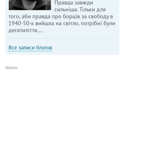
Правда завжди
сильніша. Тільки для
того, аби правда про борців за свободу в
1940-50-х вийшла на світло, потрібні були
десятиліття,…
Все записи блогов
РЕКЛАМА