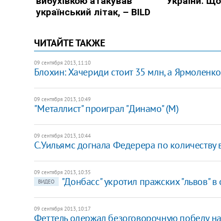
ЧИТАЙТЕ ТАКЖЕ
09 сентября 2013, 11:10
Блохин: Хачериди стоит 35 млн, а Ярмоленко 
09 сентября 2013, 10:49
"Металлист" проиграл "Динамо" (М)
09 сентября 2013, 10:44
​С.Уильямс догнала Федерера по количеству
09 сентября 2013, 10:35
"Донбасс" укротил пражских "львов" в
ВИДЕО
09 сентября 2013, 10:17
Феттель одержал безоговорочную победу на