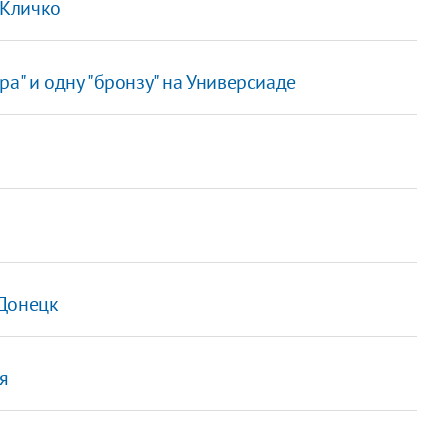
 Кличко
а" и одну "бронзу" на Универсиаде
 Донецк
я