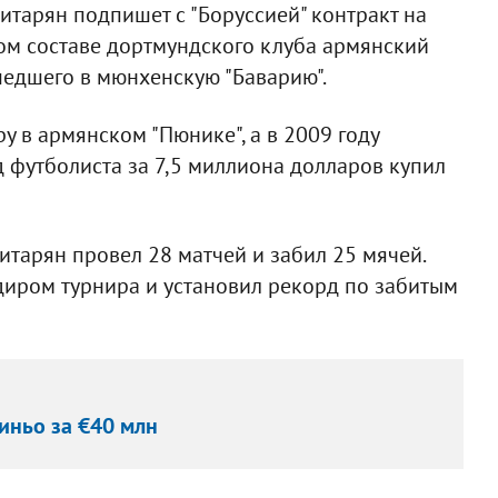
тарян подпишет с "Боруссией" контракт на
ном составе дортмундского клуба армянский
шедшего в мюнхенскую "Баварию".
 в армянском "Пюнике", а в 2009 году
д футболиста за 7,5 миллиона долларов купил
тарян провел 28 матчей и забил 25 мячей.
диром турнира и установил рекорд по забитым
иньо за €40 млн