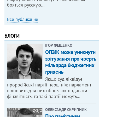
бояться русскую…
Все публикации
БЛОГИ
ІГОР ФЕЩЕНКО
ОПЗЖ може уникнути
звітування про чверть
мільярда бюджетних
гривень
Якщо суд ліквідує
проросійські партії перш ніж парламент
відновить для них обов'язок подавати
фінзвітність, то такі партії можуть…
ОЛЕКСАНДР СКРИПНИК
Про пам’ятники