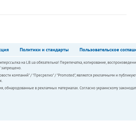
кция
Политики и стандарты
Пользовательское соглаш
перссылка на LB.ua обязательна! Перепечатка, копирование, воспроизведени
а" запрещено.
вости компаний" / "Пресрелиз" / "Promoted", являются рекламными и публикуют
х.
ия, обнародованные в рекламных материалах. Согласно украинскому законодат