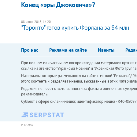
Конец «эры Джоковича»?
08 июля 2013, 14:20
"Торонто" готов купить Форлана за $4 млн
Про нас
Реклама на сайте
Ивенты
Реда
При полном или частичном воспроизведении материалов прямая ги
ссылка на агентство "Українськi Новини" и "Украинская Фото Групп
Материалы, которые размещаются на сайте с меткой "Реклама" / "Но
этого контента и разделяет мнения, высказанные в этих материала
Редакция не несет ответственности за факты и оценочные сужден
рекламодатель.
Субъект в сфере онлайн-медиа; идентификатор медиа - R40-05097
РЕКЛАМА