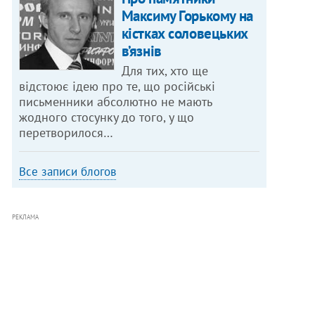
Максиму Горькому на
кістках соловецьких
в’язнів
Для тих, хто ще
відстоює ідею про те, що російські
письменники абсолютно не мають
жодного стосунку до того, у що
перетворилося…
Все записи блогов
РЕКЛАМА