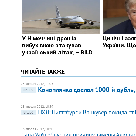
ЧИТАЙТЕ ТАКЖЕ
23 апреля 2012, 11:03
Коноплянка сделал 1000-й дубль,
ВИДЕО
23 апреля 2012, 10:39
НХЛ: Питтсбург и Ванкувер покидают 
ВИДЕО
23 апреля 2012, 10:30
Дана Уайт объяснил причину замены Алиста