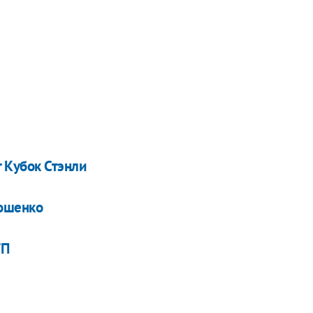
 Кубок Стэнли
ошенко
ТП