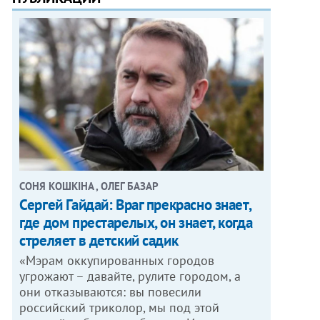
СОНЯ КОШКІНА , ОЛЕГ БАЗАР
Сергей Гайдай: Враг прекрасно знает,
где дом престарелых, он знает, когда
стреляет в детский садик
«Мэрам оккупированных городов
угрожают – давайте, рулите городом, а
они отказываются: вы повесили
российский триколор, мы под этой