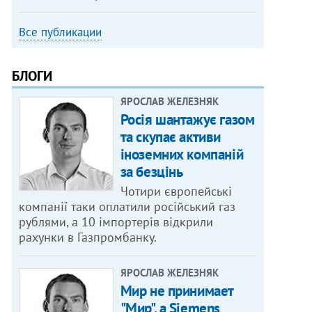
Все публикации
БЛОГИ
ЯРОСЛАВ ЖЕЛЕЗНЯК
Росія шантажує газом
та скупає активи
іноземних компаній
за безцінь
Чотири європейські
компанії таки оплатили російський газ
рублями, а 10 імпортерів відкрили
рахунки в Газпромбанку.
ЯРОСЛАВ ЖЕЛЕЗНЯК
Мир не принимает
"Мир", а Siemens