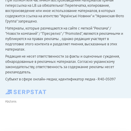
При полном или частичном воспроизведении материалов прямая
гиперссылка на LB.ua обязательна! Перепечатка, копирование,
воспроизведение или иное использование материалов, в которых
содержится ссылка на агентство "Українськi Новини" и "Украинская Фото
Группа" запрещено.
Материалы, которые размещаются на сайте с меткой "Реклама" /
"Новости компаний" / "Пресрелиз" / "Promoted", являются рекламными и
публикуются на правах рекламы. , однако редакция участвует в
подготовке этого контента и разделяет мнения, высказанные в этих
материалах.
Редакция не несет ответственности за факты и оценочные суждения,
обнародованные в рекламных материалах. Согласно украинскому
законодательству, ответственность за содержание рекламы несет
рекламодатель.
Субъект в сфере онлайн-медиа; идентификатор медиа - R40-05097
РЕКЛАМА