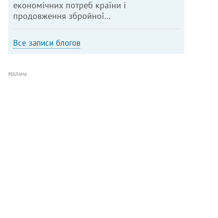
економічних потреб країни і
продовження збройної…
Все записи блогов
РЕКЛАМА