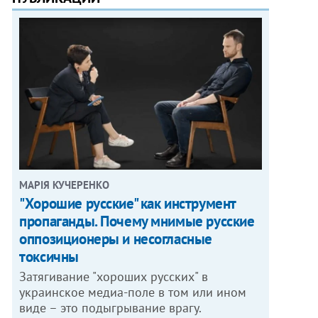
МАРІЯ КУЧЕРЕНКО
"Хорошие русские" как инструмент
пропаганды. Почему мнимые русские
оппозиционеры и несогласные
токсичны
Затягивание "хороших русских" в
украинское медиа-поле в том или ином
виде – это подыгрывание врагу.