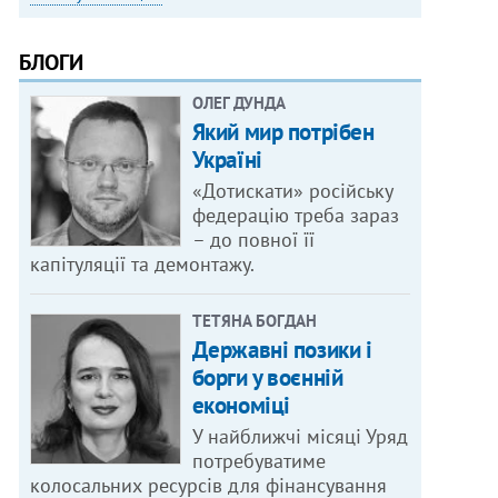
БЛОГИ
ОЛЕГ ДУНДА
Який мир потрібен
Україні
«Дотискати» російську
федерацію треба зараз
– до повної її
капітуляції та демонтажу.
ТЕТЯНА БОГДАН
Державні позики і
борги у воєнній
економіці
У найближчі місяці Уряд
потребуватиме
колосальних ресурсів для фінансування