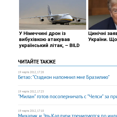
ЧИТАЙТЕ ТАКЖЕ
19 марта 2012, 17:28
Бетао: "Стадион напомнил мне Бразилию"
19 марта 2012, 17:23
"Милан" готов посоперничать с "Челси" за 
19 марта 2012, 17:18
Михалик и Эль Каддури тренируются по ин