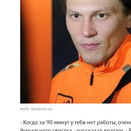
ФОТО: SEGODNYA.UA
- Когда за 90 минут у тебя нет работы, оч
финального свистка, - рассказал вратарь. - 