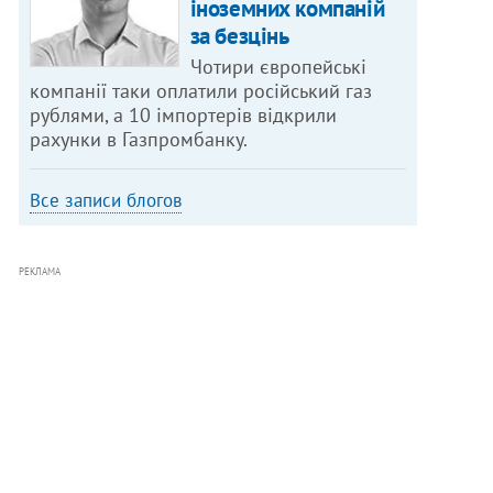
іноземних компаній
за безцінь
Чотири європейські
компанії таки оплатили російський газ
рублями, а 10 імпортерів відкрили
рахунки в Газпромбанку.
Все записи блогов
РЕКЛАМА