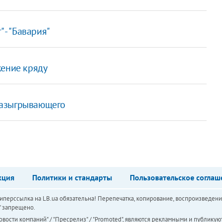
 - "Бавария"
жение кряду
разыгрывающего
кция
Политики и стандарты
Пользовательское соглаш
перссылка на LB.ua обязательна! Перепечатка, копирование, воспроизведени
а" запрещено.
вости компаний" / "Пресрелиз" / "Promoted", являются рекламными и публикуют