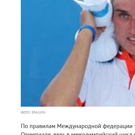
ФОТО: EPA/UPG
По правилам Международной федерации те
Олимпиаде, ведь в межолимпийский цикл у