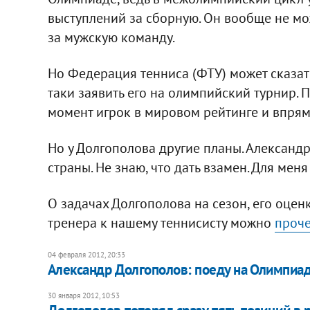
выступлений за сборную. Он вообще не мож
за мужскую команду.
Но Федерация тенниса (ФТУ) может сказать,
таки заявить его на олимпийский турнир. 
момент игрок в мировом рейтинге и впрям
Но у Долгополова другие планы. Александр
страны. Не знаю, что дать взамен. Для меня
О задачах Долгополова на сезон, его оцен
тренера к нашему теннисисту можно
проче
04 февраля 2012, 20:33
Александр Долгополов: поеду на Олимпиад
30 января 2012, 10:53