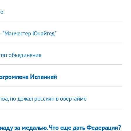
то
– "Манчестер Юнайтед"
отят объединения
азгромлена Испанией
ва, но дожал россиян в овертайме
иаду за медалью. Что еще дать Федерации?