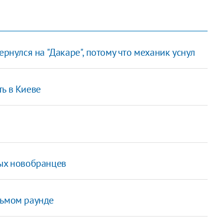
ернулся на "Дакаре", потому что механик уснул
ь в Киеве
ных новобранцев
сьмом раунде