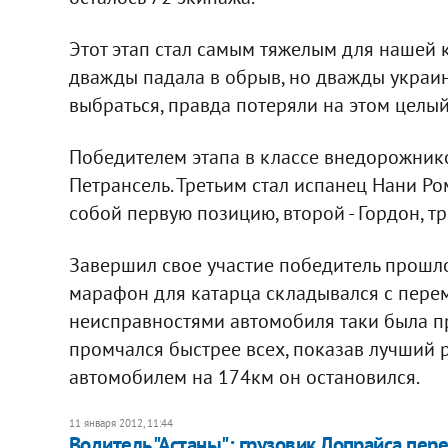
Этот этап стал самым тяжелым для нашей
дважды падала в обрыв, но дважды украи
выбраться, правда потеряли на этом целый
Победителем этапа в классе внедорожник
Петрансель. Третьим стал испанец Нани Ро
собой первую позицию, второй - Гордон, т
Завершил свое участие победитель прошло
марафон для катарца складывался с пере
неисправностями автомобиля таки была пр
промчался быстрее всех, показав лучший р
автомобилем на 174км он остановился.
11 января 2012, 11:44
Водитель "Астаны": грузовик Лопрайса пере