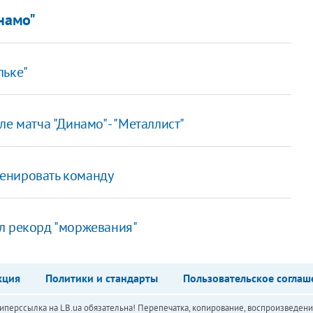
намо"
льке"
е матча "Динамо" - "Металлист"
тренировать команду
л рекорд "моржевания"
кция
Политики и стандарты
Пользовательское соглаш
перссылка на LB.ua обязательна! Перепечатка, копирование, воспроизведени