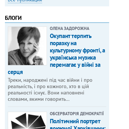
БЛОГИ
ОЛЕНА ЗАДОРОЖНА
Окупант терпить
поразку на
культурному фронті, а
українська музика
перемагає у війні за
серця
Треки, народжені під час війни і про
реальність, і про кожного, хто в цій
реальності існує. Вони наповнені
словами, якими говорить…
ОБСЕРВАТОРІЯ ДЕМОКРАТІЇ
Політичний портрет
воюючої Харківщини: