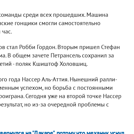
 команды среди всех прошедших. Машина
нские гонщики смогли самостоятельно
 час.
ов стал Робби Гордон. Вторым пришел Стефан
ма. В общем зачете Петрансель сохранил за
ретий - поляк Кшиштоф Холовшиц.
го года Нассер Аль-Аттия. Нынешний ралли-
менным успехом, но борьба с постоянными
оиграна. Сегодня уже на второй точке Нассер
езультат, но из-за очередной проблемы с
вернулся на "Дакаре", потому что механик уснул