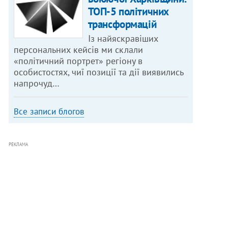
ТОП-5 політичних
трансформацій
Із найяскравіших
персональних кейсів ми склали
«політичний портрет» регіону в
особистостях, чиї позиції та дії виявились
напрочуд…
Все записи блогов
РЕКЛАМА