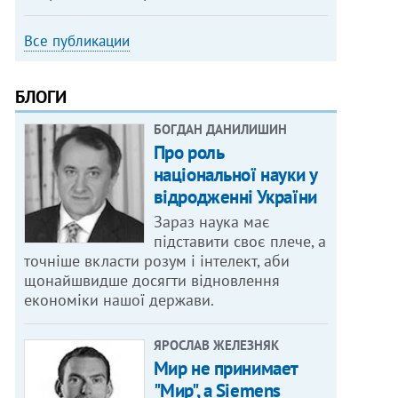
Все публикации
БЛОГИ
БОГДАН ДАНИЛИШИН
Про роль
національної науки у
відродженні України
Зараз наука має
підставити своє плече, а
точніше вкласти розум і інтелект, аби
щонайшвидше досягти відновлення
економіки нашої держави.
ЯРОСЛАВ ЖЕЛЕЗНЯК
Мир не принимает
"Мир", а Siemens