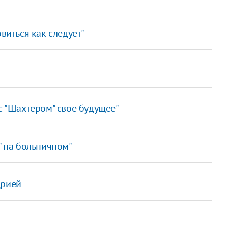
виться как следует"
с "Шахтером" свое будущее"
" на больничном"
дрией