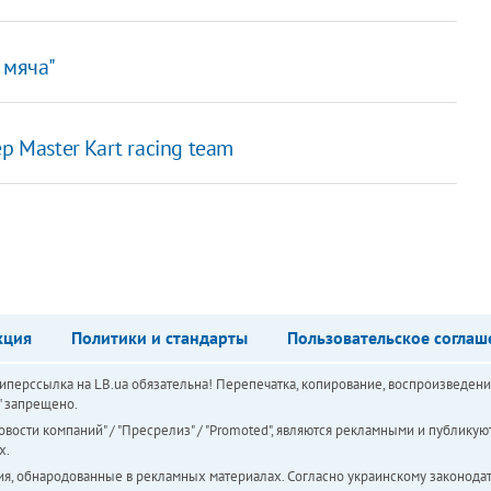
 мяча"
р Master Kart raсing team
кция
Политики и стандарты
Пользовательское соглаш
перссылка на LB.ua обязательна! Перепечатка, копирование, воспроизведени
а" запрещено.
вости компаний" / "Пресрелиз" / "Promoted", являются рекламными и публикуют
х.
ия, обнародованные в рекламных материалах. Согласно украинскому законодат