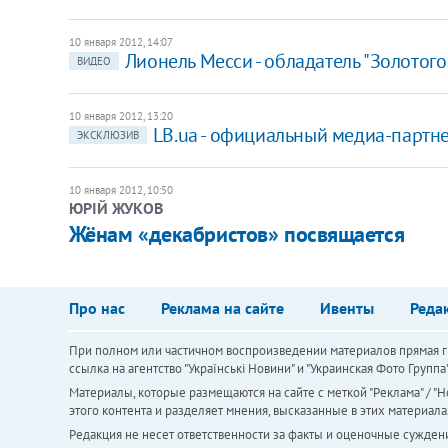
10 января 2012, 14:07
Лионель Месси - обладатель "Золотого
ВИДЕО
10 января 2012, 13:20
​LB.ua - официальный медиа-партне
ЭКСКЛЮЗИВ
10 января 2012, 10:50
ЮРІЙ ЖУКОВ
​Жёнам «декабристов» посвящается
Про нас
Реклама на сайте
Ивенты
Реда
При полном или частичном воспроизведении материалов прямая ги
ссылка на агентство "Українськi Новини" и "Украинская Фото Групп
Материалы, которые размещаются на сайте с меткой "Реклама" / "Но
этого контента и разделяет мнения, высказанные в этих материала
Редакция не несет ответственности за факты и оценочные сужден