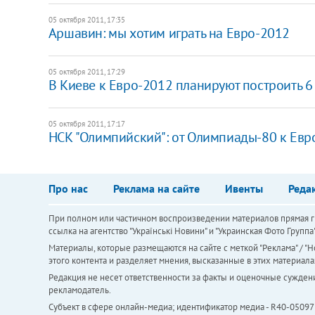
05 октября 2011, 17:35
Аршавин: мы хотим играть на Евро-2012
05 октября 2011, 17:29
В Киеве к Евро-2012 планируют построить 
05 октября 2011, 17:17
НСК "Олимпийский": от Олимпиады-80 к Евр
Про нас
Реклама на сайте
Ивенты
Реда
При полном или частичном воспроизведении материалов прямая ги
ссылка на агентство "Українськi Новини" и "Украинская Фото Групп
Материалы, которые размещаются на сайте с меткой "Реклама" / "Но
этого контента и разделяет мнения, высказанные в этих материала
Редакция не несет ответственности за факты и оценочные сужден
рекламодатель.
Субъект в сфере онлайн-медиа; идентификатор медиа - R40-05097