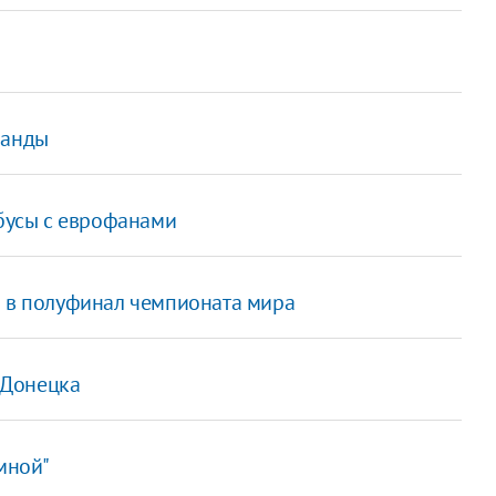
манды
обусы с еврофанами
л в полуфинал чемпионата мира
р Донецка
мной"