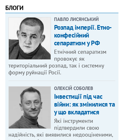
БЛОГИ
ПАВЛО ЛИСЯНСЬКИЙ
Розпад імперії. Етно-
конфесійний
сепаратизм у РФ
Етнічний сепаратизм
провокує як
територіальний розпад, так і системну
форму руйнації Росії.
ОЛЕКСІЙ СОБОЛЕВ
Інвестиції під час
війни: як змінилися та
у що вкладатися
Які інструменти
підтвердили свою
надійність, які виявилися недооціненими,