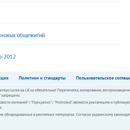
6 новых общежитий
о-2012
кция
Политики и стандарты
Пользовательское соглаш
перссылка на LB.ua обязательна! Перепечатка, копирование, воспроизведени
а" запрещено.
вости компаний" / "Пресрелиз" / "Promoted", являются рекламными и публикуют
х.
ия, обнародованные в рекламных материалах. Согласно украинскому законодат