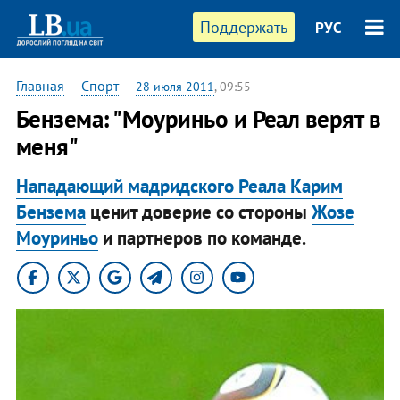
Поддержать
РУС
Главная
—
Спорт
—
28 июля 2011
, 09:55
Бензема: "Моуриньо и Реал верят в
меня"
Нападающий мадридского Реала Карим
Бензема
ценит доверие со стороны
Жозе
Моуриньо
и партнеров по команде.