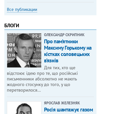
Все публикации
БЛОГИ
ОЛЕКСАНДР СКРИПНИК
Про пам’ятники
Максиму Горькому на
кістках соловецьких
в’язнів
Для тих, хто ще
відстоює ідею про те, що російські
письменники абсолютно не мають
жодного стосунку до того, у що
перетворилося…
ЯРОСЛАВ ЖЕЛЕЗНЯК
Росія шантажує газом