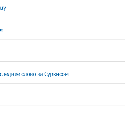
цу
о»
оследнее слово за Суркисом