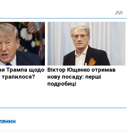
влянин