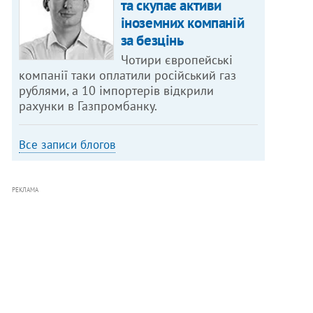
та скупає активи
іноземних компаній
за безцінь
Чотири європейські
компанії таки оплатили російський газ
рублями, а 10 імпортерів відкрили
рахунки в Газпромбанку.
Все записи блогов
РЕКЛАМА