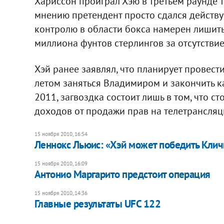
Хариссон проиграл Хэю в третьем раунде 
мнению претендент просто сдался действу
контролю в области бокса намерен лишить
миллиона фунтов стерлингов за отсутствие
Хэй ранее заявлял, что планирует провест
летом заняться Владимиром и закончить к
2011, загвоздка состоит лишь в том, что с
доходов от продажи прав на телетрансляц
15 ноября 2010, 16:54
Леннокс Льюис: «Хэй может победить Клич
15 ноября 2010, 16:09
Антонио Маргарито предстоит операция
15 ноября 2010, 14:36
Главные результаты UFC 122