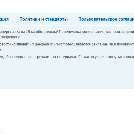
кция
Политики и стандарты
Пользовательское соглаш
перссылка на LB.ua обязательна! Перепечатка, копирование, воспроизведени
а" запрещено.
вости компаний" / "Пресрелиз" / "Promoted", являются рекламными и публикуют
х.
ия, обнародованные в рекламных материалах. Согласно украинскому законодат