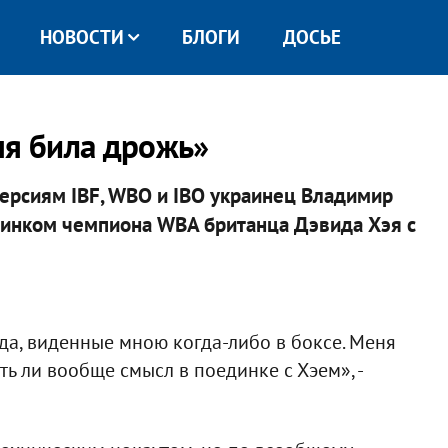
НОВОСТИ
БЛОГИ
ДОСЬЕ
ня била дрожь»
ерсиям IBF, WBO и IBO украинец Владимир
динком чемпиона WBA британца Дэвида Хэя с
а, виденные мною когда-либо в боксе. Меня
ть ли вообще смысл в поединке с Хэем», -