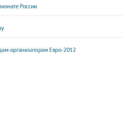
пионате России
лу
одам-организаторам Евро-2012