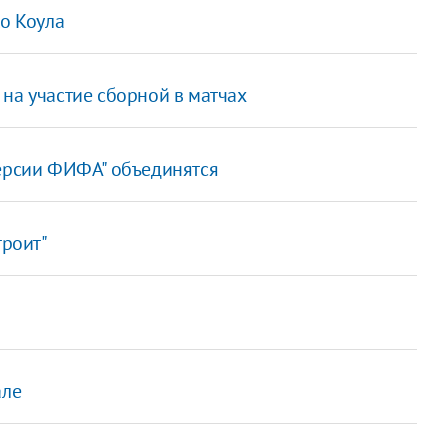
жо Коула
на участие сборной в матчах
версии ФИФА" объединятся
троит"
але