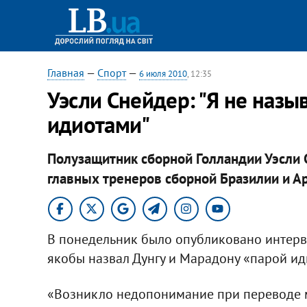
Главная
—
Спорт
—
6 июля 2010
, 12:35
Уэсли Снейдер: "Я не назы
идиотами"
Полузащитник сборной Голландии Уэсли С
главных тренеров сборной Бразилии и А
В понедельник было опубликовано интервь
якобы назвал Дунгу и Марадону «парой ид
«Возникло недопонимание при переводе м