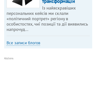
трансформацій
Із найяскравіших
персональних кейсів ми склали
«політичний портрет» регіону в
особистостях, чиї позиції та дії виявились
напрочуд…
Все записи блогов
РЕКЛАМА