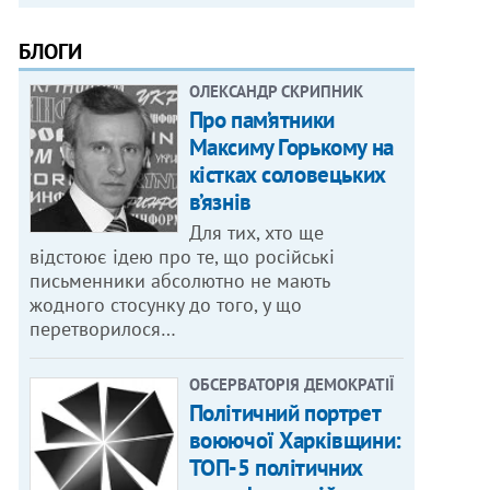
БЛОГИ
ОЛЕКСАНДР СКРИПНИК
Про пам’ятники
Максиму Горькому на
кістках соловецьких
в’язнів
Для тих, хто ще
відстоює ідею про те, що російські
письменники абсолютно не мають
жодного стосунку до того, у що
перетворилося…
ОБСЕРВАТОРІЯ ДЕМОКРАТІЇ
Політичний портрет
воюючої Харківщини:
ТОП-5 політичних