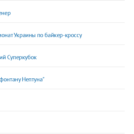
енер
онат Украины по байкер-кроссу
кий Суперкубок
 фонтану Нептуна"