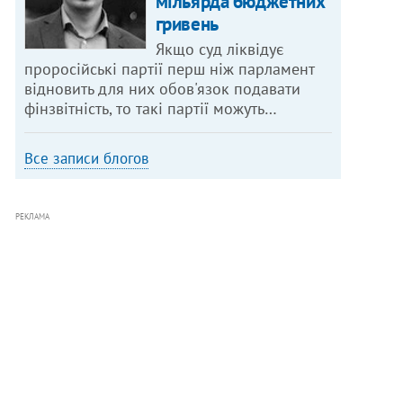
мільярда бюджетних
гривень
Якщо суд ліквідує
проросійські партії перш ніж парламент
відновить для них обов'язок подавати
фінзвітність, то такі партії можуть…
Все записи блогов
РЕКЛАМА