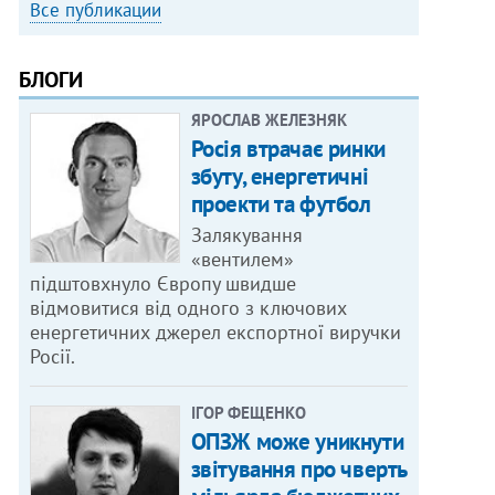
Все публикации
БЛОГИ
ЯРОСЛАВ ЖЕЛЕЗНЯК
Росія втрачає ринки
збуту, енергетичні
проекти та футбол
Залякування
«вентилем»
підштовхнуло Європу швидше
відмовитися від одного з ключових
енергетичних джерел експортної виручки
Росії.
ІГОР ФЕЩЕНКО
ОПЗЖ може уникнути
звітування про чверть