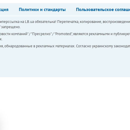
кция
Политики и стандарты
Пользовательское соглаш
перссылка на LB.ua обязательна! Перепечатка, копирование, воспроизведени
а" запрещено.
вости компаний" / "Пресрелиз" / "Promoted", являются рекламными и публикуют
х.
ия, обнародованные в рекламных материалах. Согласно украинскому законодат