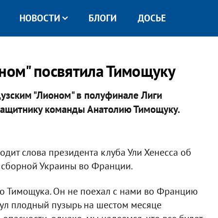
НОВОСТИ
БЛОГИ
ДОСЬЕ
оном" посвятила Тимощуку
узским "Лионом" в полуфинале Лиги
защитнику команды Анатолию Тимощуку.
одит слова президента клуба Ули Хенесса об
а сборной Украины во Франции.
но Тимощука. Он не поехал с нами во Францию
пнул плодный пузырь на шестом месяце