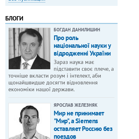
БЛОГИ
БОГДАН ДАНИЛИШИН
Про роль
національної науки у
відродженні України
Зараз наука має
підставити своє плече, а
точніше вкласти розум і інтелект, аби
щонайшвидше досягти відновлення
економіки нашої держави.
ЯРОСЛАВ ЖЕЛЕЗНЯК
Мир не принимает
"Мир", а Siemens
оставляет Россию без
поездов