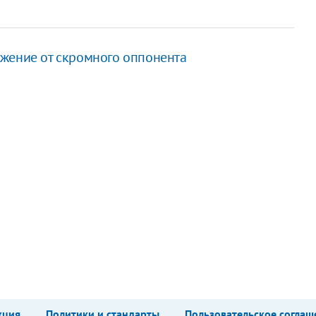
жение от скромного оппонента
кция
Политики и стандарты
Пользовательское соглаш