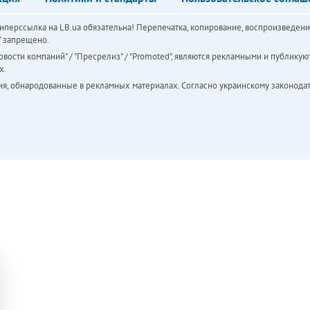
перссылка на LB.ua обязательна! Перепечатка, копирование, воспроизведени
а" запрещено.
вости компаний" / "Пресрелиз" / "Promoted", являются рекламными и публикуют
х.
ия, обнародованные в рекламных материалах. Согласно украинскому законодат