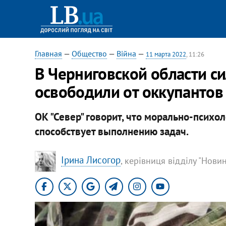
Главная
—
Общество
—
Війна
—
11 марта 2022
, 11:26
В Черниговской области с
освободили от оккупантов
ОК "Север" говорит, что морально-психо
способствует выполнению задач.
Ірина Лисогор
, керівниця відділу "Нови