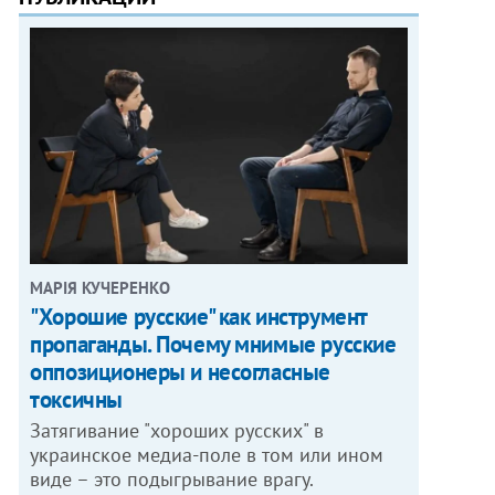
МАРІЯ КУЧЕРЕНКО
"Хорошие русские" как инструмент
пропаганды. Почему мнимые русские
оппозиционеры и несогласные
токсичны
Затягивание "хороших русских" в
украинское медиа-поле в том или ином
виде – это подыгрывание врагу.