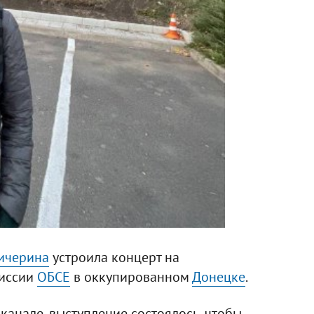
ичерина
устроила концерт на
миссии
ОБСЕ
в оккупированном
Донецке
.
канале, выступление состоялось, чтобы