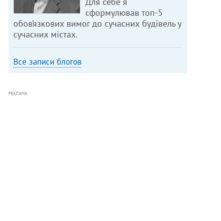
Для себе я
сформулював топ-5
обов’язкових вимог до сучасних будівель у
сучасних містах.
Все записи блогов
РЕКЛАМА