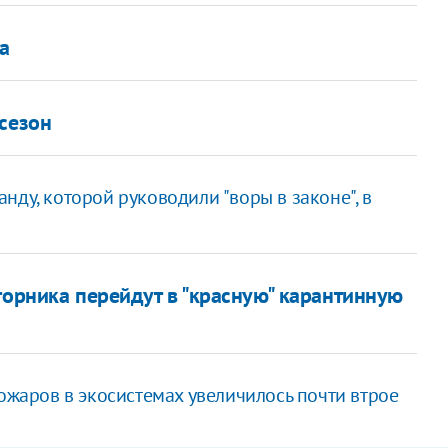
а
 сезон
нду, которой руководили "воры в законе", в
торника перейдут в "красную" карантинную
пожаров в экосистемах увеличилось почти втрое