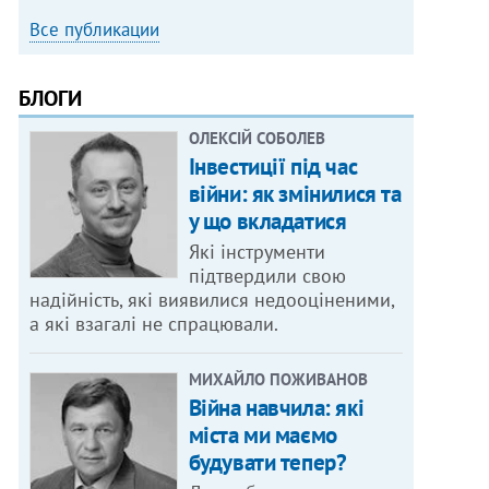
Все публикации
БЛОГИ
ОЛЕКСІЙ СОБОЛЕВ
Інвестиції під час
війни: як змінилися та
у що вкладатися
Які інструменти
підтвердили свою
надійність, які виявилися недооціненими,
а які взагалі не спрацювали.
МИХАЙЛО ПОЖИВАНОВ
Війна навчила: які
міста ми маємо
будувати тепер?