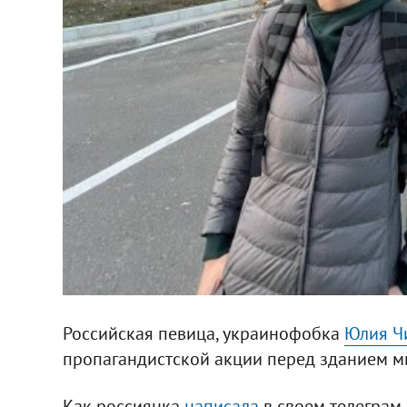
Российская певица, украинофобка
Юлия Ч
пропагандистской акции перед зданием 
Как россиянка
написала
в своем телеграм-