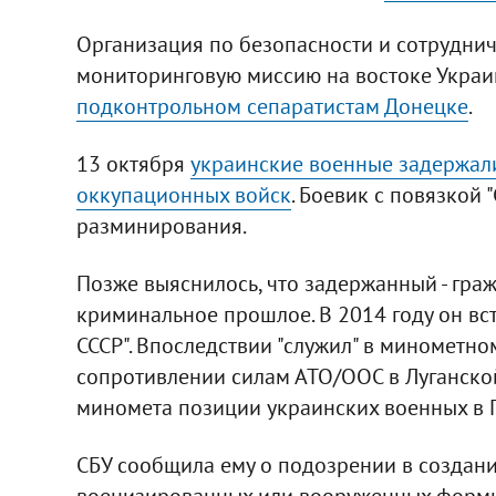
Организация по безопасности и сотруднич
мониторинговую миссию на востоке Укра
подконтрольном сепаратистам Донецке
.
13 октября
украинские военные задержали
оккупационных войск
. Боевик с повязкой
разминирования.
Позже выяснилось, что задержанный - гра
криминальное прошлое. В 2014 году он в
СССР". Впоследствии "служил" в минометно
сопротивлении силам АТО/ООС в Луганской 
миномета позиции украинских военных в 
СБУ сообщила ему о подозрении в создан
военизированных или вооруженных форм