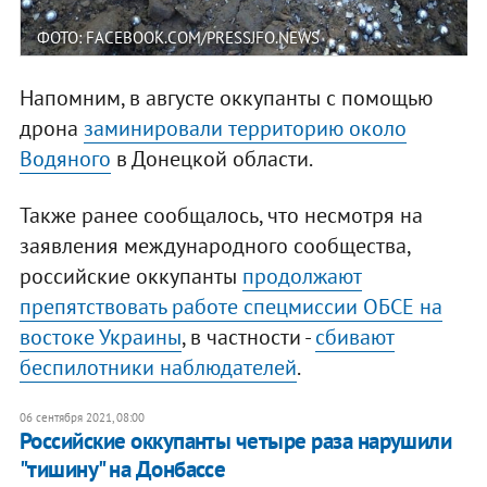
ФОТО: FACEBOOK.COM/PRESSJFO.NEWS
Напомним, в августе оккупанты с помощью
дрона
заминировали территорию около
Водяного
в Донецкой области.
Также ранее сообщалось, что несмотря на
заявления международного сообщества,
российские оккупанты
продолжают
препятствовать работе спецмиссии ОБСЕ на
востоке Украины
, в частности -
сбивают
беспилотники наблюдателей
.
06 сентября 2021, 08:00
Российские оккупанты четыре раза нарушили
"тишину" на Донбассе