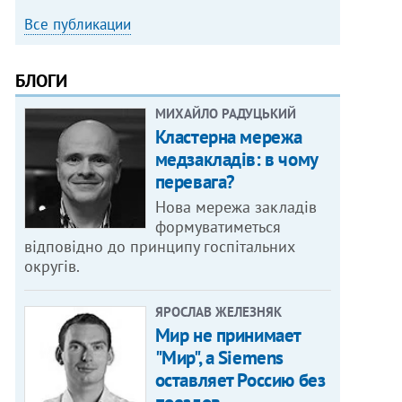
Все публикации
БЛОГИ
МИХАЙЛО РАДУЦЬКИЙ
Кластерна мережа
медзакладів: в чому
перевага?
Нова мережа закладів
формуватиметься
відповідно до принципу госпітальних
округів.
ЯРОСЛАВ ЖЕЛЕЗНЯК
Мир не принимает
"Мир", а Siemens
оставляет Россию без