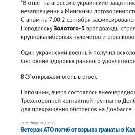
"В ответ на агрессию украинские защитни
незапрещенных Минскими договоренностям
Станом на 7:00 2 сентября зафиксировано
Золотого-3
Неподалеку
враг дважды стрел
крупнокалиберных пулеметов и стрелково
Один украинский военный получил осколоч
Состояние здоровья раненого удовлетвори
ВСУ открывали огонь в ответ.
Напомним, вчера состоялось внеочередно
Трехсторонней контактной группы по Донб
для прекращения обстрелов на Донбассе.
01 сентября 2021, 13:22
Ветеран АТО погиб от взрыва гранаты в Ка