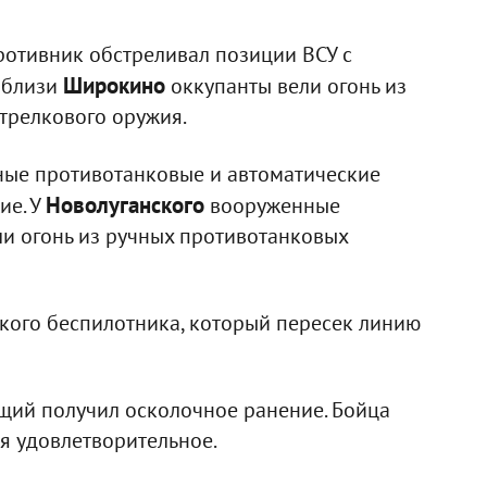
отивник обстреливал позиции ВСУ с
Широкино
Вблизи
оккупанты вели огонь из
трелкового оружия.
ные противотанковые и автоматические
Новолуганского
ие. У
вооруженные
и огонь из ручных противотанковых
кого беспилотника, который пересек линию
щий получил осколочное ранение. Бойца
ья удовлетворительное.