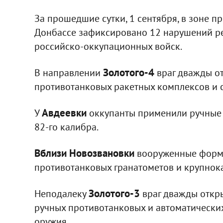
За прошедшие сутки, 1 сентября, в зоне 
Донбассе зафиксировано 12 нарушений р
российско-оккупационных войск.
Золотого-4
В направлении
враг дважды от
противотанковых ракетных комплексов и 
Авдеевки
У
оккупанты применили ручные 
82-го калибра.
Вблизи Новозвановки
вооруженные форми
противотанковых гранатометов и крупнок
Золотого-3
Неподалеку
враг дважды откры
ручных противотанковых и автоматических
оружия.