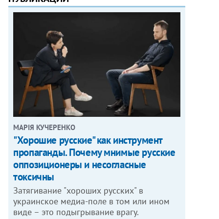
МАРІЯ КУЧЕРЕНКО
"Хорошие русские" как инструмент
пропаганды. Почему мнимые русские
оппозиционеры и несогласные
токсичны
Затягивание "хороших русских" в
украинское медиа-поле в том или ином
виде – это подыгрывание врагу.