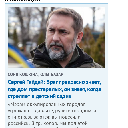
СОНЯ КОШКІНА , ОЛЕГ БАЗАР
Сергей Гайдай: Враг прекрасно знает,
где дом престарелых, он знает, когда
стреляет в детский садик
«Мэрам оккупированных городов
угрожают – давайте, рулите городом, а
они отказываются: вы повесили
российский триколор, мы под этой