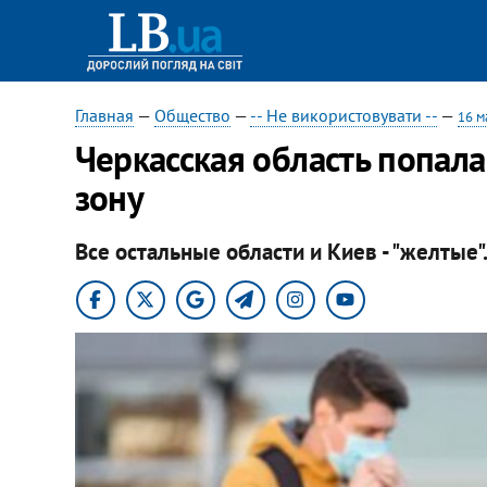
Главная
—
Общество
—
-- Не використовувати --
—
16 м
Черкасская область попал
зону
Все остальные области и Киев - "желтые"