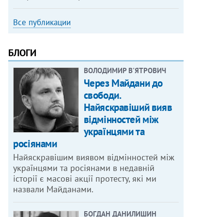
Все публикации
БЛОГИ
ВОЛОДИМИР В'ЯТРОВИЧ
Через Майдани до
свободи.
Найяскравіший вияв
відмінностей між
українцями та
росіянами
Найяскравішим виявом відмінностей між
українцями та росіянами в недавній
історії є масові акції протесту, які ми
назвали Майданами.
БОГДАН ДАНИЛИШИН