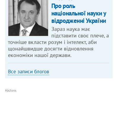
Про роль
національної науки у
відродженні України
Зараз наука має
підставити своє плече, а
точніше вкласти розум і інтелект, аби
щонайшвидше досягти відновлення
економіки нашої держави.
Все записи блогов
РЕКЛАМА