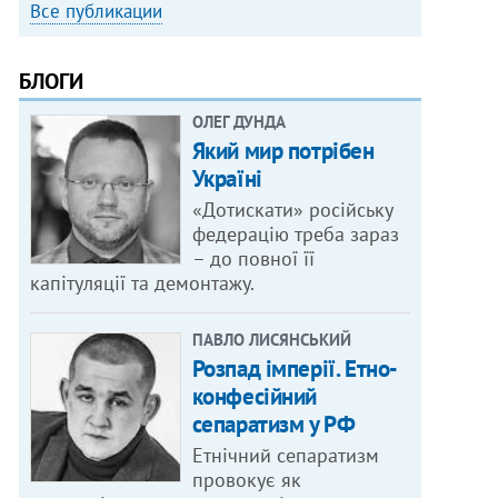
Все публикации
БЛОГИ
ОЛЕГ ДУНДА
Який мир потрібен
Україні
«Дотискати» російську
федерацію треба зараз
– до повної її
капітуляції та демонтажу.
ПАВЛО ЛИСЯНСЬКИЙ
Розпад імперії. Етно-
конфесійний
сепаратизм у РФ
Етнічний сепаратизм
провокує як