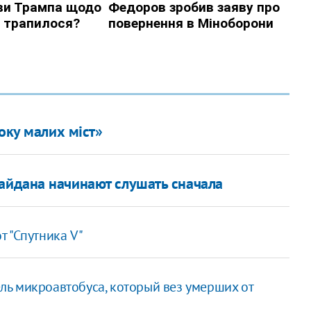
оку малих міст»
айдана начинают слушать сначала
 "Спутника V"
ль микроавтобуса, который вез умерших от