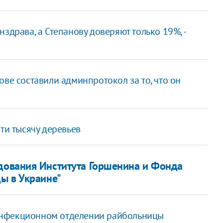
здрава, а Степанову доверяют только 19%, -
ове составили админпротокол за то, что он
ти тысячу деревьев
дования Института Горшенина и Фонда
ы в Украине"
 инфекционном отделении райбольницы