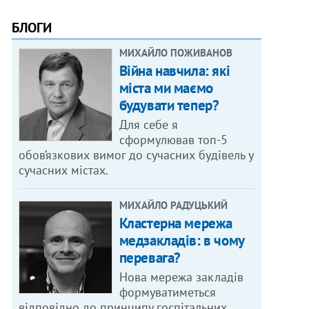
БЛОГИ
МИХАЙЛО ПОЖИВАНОВ
Війна навчила: які
міста ми маємо
будувати тепер?
Для себе я
сформулював топ-5
обов’язкових вимог до сучасних будівель у
сучасних містах.
МИХАЙЛО РАДУЦЬКИЙ
Кластерна мережа
медзакладів: в чому
перевага?
Нова мережа закладів
формуватиметься
відповідно до принципу госпітальних