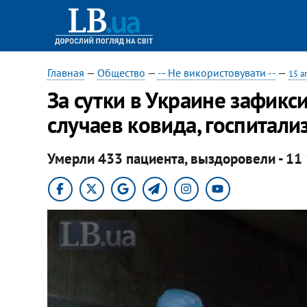
Главная
—
Общество
—
-- Не використовувати --
—
15 а
За сутки в Украине зафик
случаев ковида, госпитал
Умерли 433 пациента, выздоровели - 11