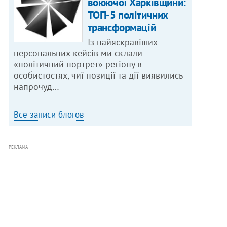
воюючої Харківщини:
ТОП-5 політичних
трансформацій
Із найяскравіших
персональних кейсів ми склали
«політичний портрет» регіону в
особистостях, чиї позиції та дії виявились
напрочуд…
Все записи блогов
РЕКЛАМА