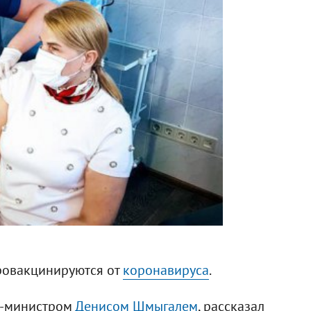
ровакцинируются от
коронавируса
.
р-министром
Денисом Шмыгалем
, рассказал