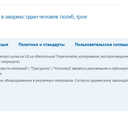
в аварию: один человек погиб, трое
кция
Политики и стандарты
Пользовательское соглаш
перссылка на LB.ua обязательна! Перепечатка, копирование, воспроизведени
а" запрещено.
вости компаний" / "Пресрелиз" / "Promoted", являются рекламными и публикуют
х.
ия, обнародованные в рекламных материалах. Согласно украинскому законодат