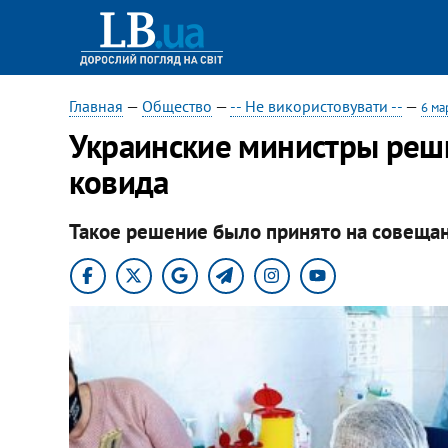
Главная
—
Общество
—
-- Не використовувати --
—
6 ма
Украинские министры реш
ковида
Такое решение было принято на совеща