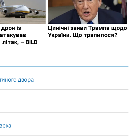
стиного двора
века