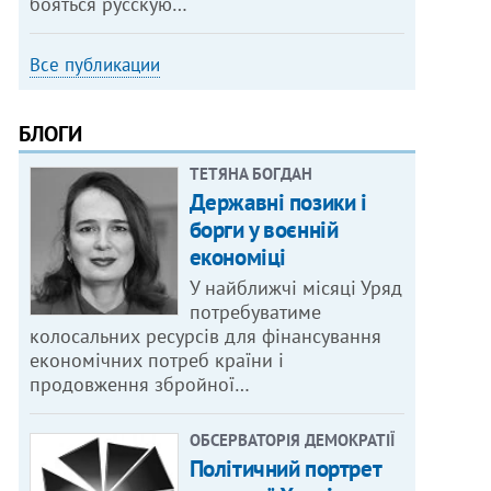
бояться русскую…
Все публикации
БЛОГИ
ТЕТЯНА БОГДАН
Державні позики і
борги у воєнній
економіці
У найближчі місяці Уряд
потребуватиме
колосальних ресурсів для фінансування
економічних потреб країни і
продовження збройної…
ОБСЕРВАТОРІЯ ДЕМОКРАТІЇ
Політичний портрет