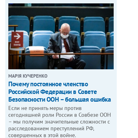
МАРІЯ КУЧЕРЕНКО
​Почему постоянное членство
Российской Федерации в Совете
Безопасности ООН – большая ошибка
Если не принять меры против
сегодняшней роли России в Совбезе ООН
– мы получим значительные сложности с
расследованием преступлений РФ,
совершенных в этой войне.