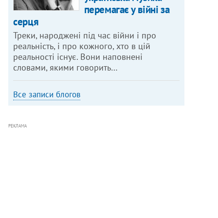
перемагає у війні за
серця
Треки, народжені під час війни і про
реальність, і про кожного, хто в цій
реальності існує. Вони наповнені
словами, якими говорить…
Все записи блогов
РЕКЛАМА