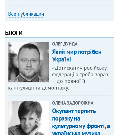
Все публикации
БЛОГИ
ОЛЕГ ДУНДА
Який мир потрібен
Україні
«Дотискати» російську
федерацію треба зараз
– до повної її
капітуляції та демонтажу.
ОЛЕНА ЗАДОРОЖНА
Окупант терпить
поразку на
культурному фронті, а
українська музика