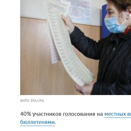
ФОТО: EPA/UPG
40% участников голосования на
местных 
бюллетенями
.