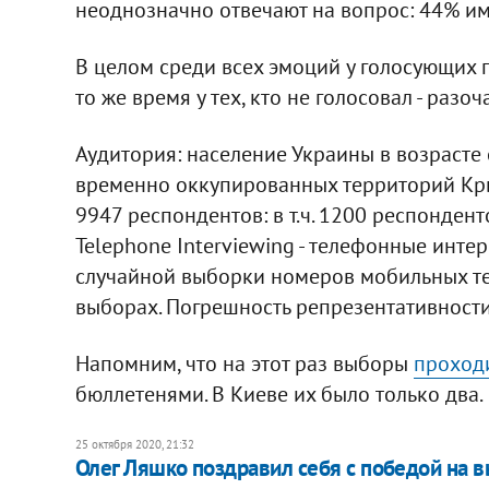
неоднозначно отвечают на вопрос: 44% им
В целом среди всех эмоций у голосующих п
то же время у тех, кто не голосовал - разо
Аудитория: население Украины в возрасте о
временно оккупированных территорий Кры
9947 респондентов: в т.ч. 1200 респондент
Telephone Interviewing - телефонные инт
случайной выборки номеров мобильных тел
выборах. Погрешность репрезентативности
Напомним, что на этот раз выборы
проход
бюллетенями. В Киеве их было только два.
25 октября 2020, 21:32
Олег Ляшко поздравил себя с победой на 