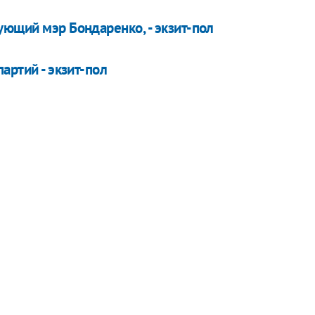
ующий мэр Бондаренко, - экзит-пол
артий - экзит-пол