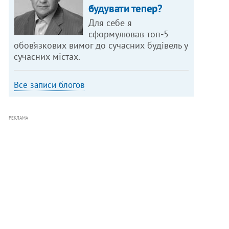
будувати тепер?
Для себе я
сформулював топ-5
обов’язкових вимог до сучасних будівель у
сучасних містах.
Все записи блогов
РЕКЛАМА