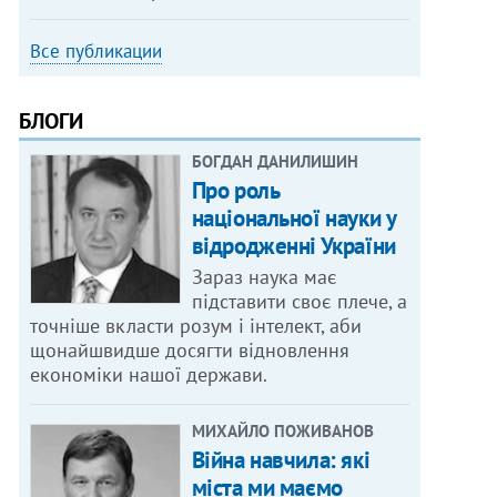
Все публикации
БЛОГИ
БОГДАН ДАНИЛИШИН
Про роль
національної науки у
відродженні України
Зараз наука має
підставити своє плече, а
точніше вкласти розум і інтелект, аби
щонайшвидше досягти відновлення
економіки нашої держави.
МИХАЙЛО ПОЖИВАНОВ
Війна навчила: які
міста ми маємо